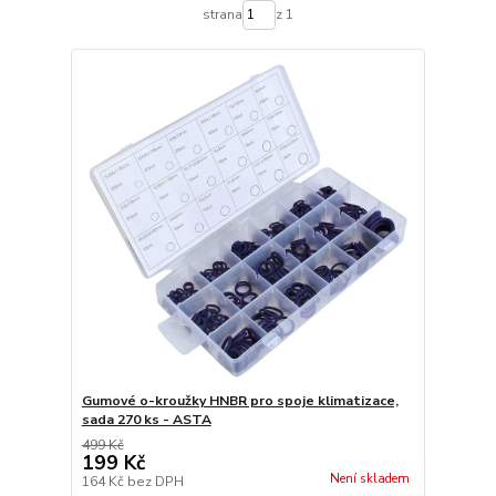
strana
z 1
Gumové o-kroužky HNBR pro spoje klimatizace,
sada 270 ks - ASTA
499 Kč
199 Kč
Není skladem
164 Kč
bez DPH