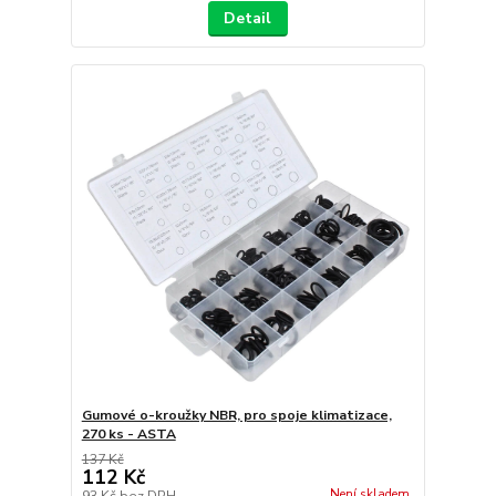
Detail
Gumové o-kroužky NBR, pro spoje klimatizace,
270 ks - ASTA
137 Kč
112 Kč
Není skladem