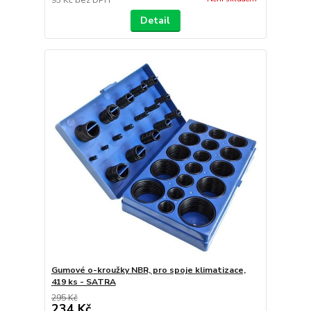
93 Kč
bez DPH
Detail
Gumové o-kroužky NBR, pro spoje klimatizace,
419 ks - SATRA
295 Kč
234 Kč