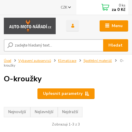
0
ks
CZK
za
0 Kč
Menu
Hledat
Úvod
Vybavení autoservisů
Klimatizace
Spotřební materiál
O-
kroužky
O-kroužky
Upřesnit parametry
Nejnovější
Nejlevnější
Nejdražší
Zobrazuji 1-3 z 3