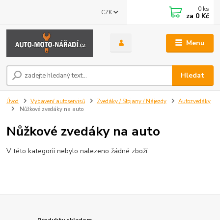
0
ks
CZK
za
0 Kč
Menu
Hledat
Úvod
Vybavení autoservisů
Zvedáky / Stojany / Nájezdy
Autozvedáky
Nůžkové zvedáky na auto
Nůžkové zvedáky na auto
V této kategorii nebylo nalezeno žádné zboží.
Produkty skladem