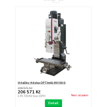
Vrtačko-frézka OPTImill MH 50 G
206 571 Kč
206 571 Kč
Není skladem
170 720 Kč
bez DPH
Detail