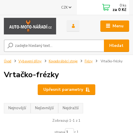
0
ks
CZK
za
0 Kč
Menu
Hledat
Úvod
Vybavení dílny
Kovoobráběcí stroje
Frézy
Vrtačko-frézky
Vrtačko-frézky
Upřesnit parametry
Nejnovější
Nejlevnější
Nejdražší
Zobrazuji 1-1 z 1
strana
z 1