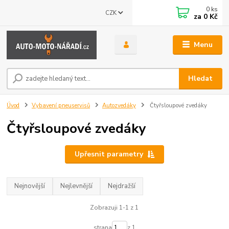
0
ks
CZK
za
0 Kč
Menu
Hledat
Úvod
Vybavení pneuservisů
Autozvedáky
Čtyřsloupové zvedáky
Čtyřsloupové zvedáky
Upřesnit parametry
Nejnovější
Nejlevnější
Nejdražší
Zobrazuji 1-1 z 1
strana
z 1