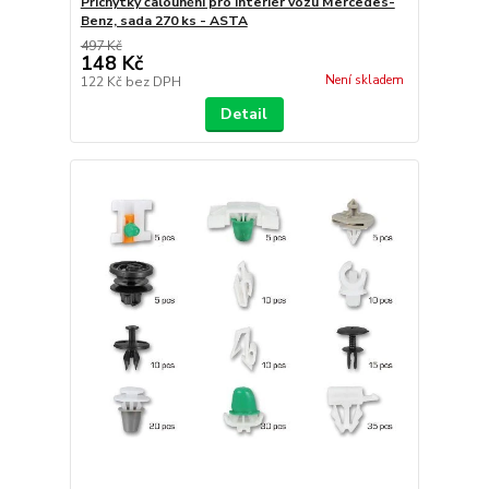
Příchytky čalounění pro interiér vozu Mercedes-
Benz, sada 270 ks - ASTA
497 Kč
148 Kč
Není skladem
122 Kč
bez DPH
Detail