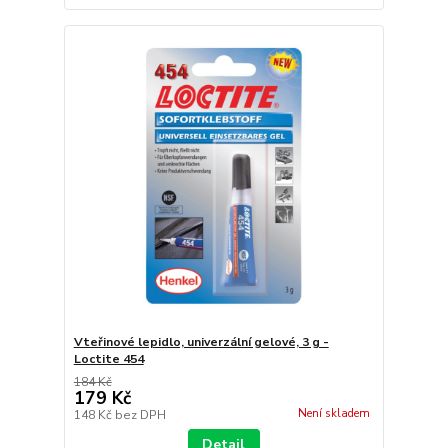
Vteřinové lepidlo, univerzální gelové, 3 g -
Loctite 454
184 Kč
179 Kč
Není skladem
148 Kč
bez DPH
Detail