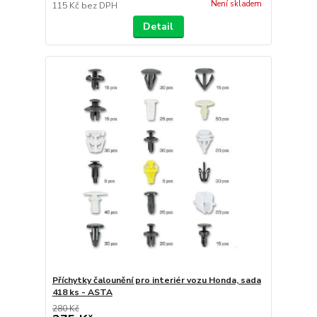
Není skladem
115 Kč
bez DPH
Detail
Příchytky čalounění pro interiér vozu Honda, sada
418 ks - ASTA
280 Kč