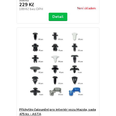
358 Kč
229 Kč
Není skladem
189 Kč
bez DPH
Detail
Příchytky čalounění pro interiér vozu Mazda, sada
475 ks - ASTA