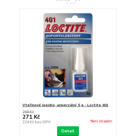
Vteřinové lepidlo, univerzální, 5 g - Loctite 401
268 Kč
271 Kč
Není skladem
224 Kč
bez DPH
Detail