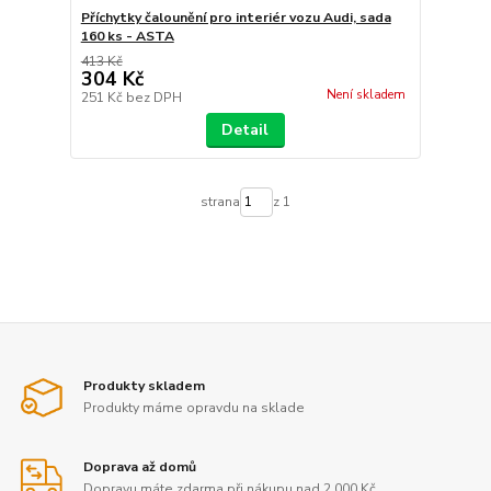
Příchytky čalounění pro interiér vozu Audi, sada
160 ks - ASTA
413 Kč
304 Kč
Není skladem
251 Kč
bez DPH
Detail
strana
z 1
Produkty skladem
Produkty máme opravdu na sklade
Doprava až domů
Dopravu máte zdarma při nákupu nad 2.000 Kč