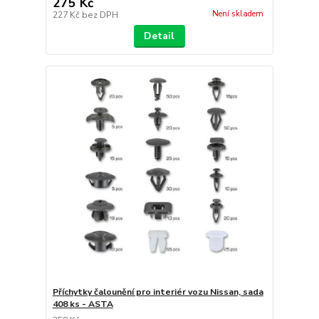
275 Kč
Není skladem
227 Kč
bez DPH
Detail
Příchytky čalounění pro interiér vozu Nissan, sada
408 ks - ASTA