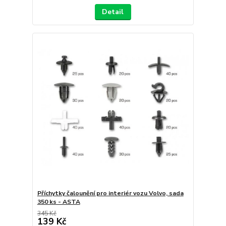
Detail
Příchytky čalounění pro interiér vozu Volvo, sada
350 ks - ASTA
345 Kč
139 Kč