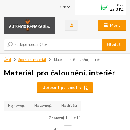
0
ks
CZK
za
0 Kč
Menu
Hledat
Úvod
Spotřební materiál
Materiál pro čalounění, interiér
Materiál pro čalounění, interiér
Upřesnit parametry
Nejnovější
Nejlevnější
Nejdražší
Zobrazuji 1-11 z 11
strana
z 1