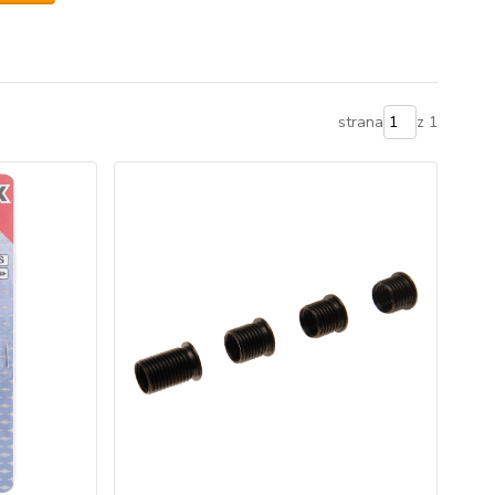
strana
z 1