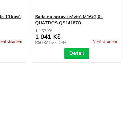
da 10 kusů
Sada na opravu závitů M16x2,0 -
QUATROS QS14187O
1 152 Kč
1 041 Kč
ení skladem
Není skladem
860 Kč
bez DPH
Detail