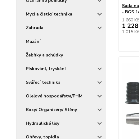
Ochranné pomůcky
Sada na
- BGS 1
Mycí a čistící technika
1 660 Kč
1 228
Zahrada
1 015 K
Mazání
Žebříky a schůdky
Pískování, tryskání
Svářecí technika
Olejové hospodářství/PHM
Boxy/ Organizéry/ Stěny
Hydraulické lisy
Ohřevy, topidla