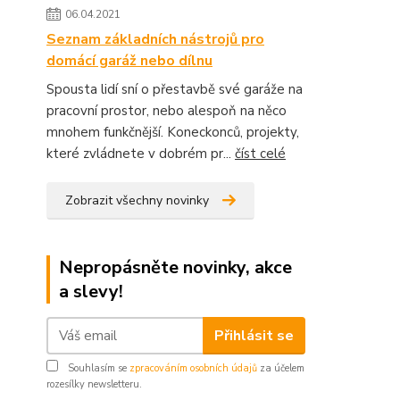
06.04.2021
Seznam základních nástrojů pro
domácí garáž nebo dílnu
Spousta lidí sní o přestavbě své garáže na
pracovní prostor, nebo alespoň na něco
mnohem funkčnější. Koneckonců, projekty,
které zvládnete v dobrém pr...
číst celé
Zobrazit všechny novinky
Nepropásněte novinky, akce
a slevy!
Přihlásit se
Souhlasím se
zpracováním osobních údajů
za účelem
rozesílky newsletteru.