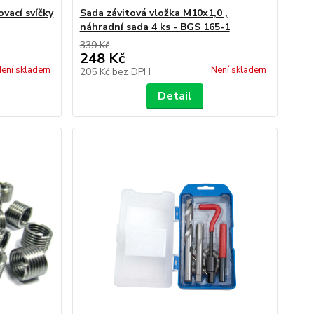
vací svíčky
Sada závitová vložka M10x1,0 ,
náhradní sada 4 ks - BGS 165-1
339 Kč
248 Kč
ení skladem
Není skladem
205 Kč
bez DPH
Detail