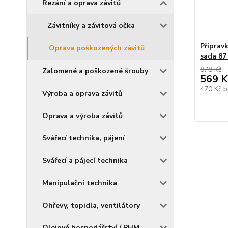
Řezání a oprava závitů
Závitníky a závitová očka
Příprav
Oprava poškozených závitů
sada 8
878 Kč
Zalomené a poškozené šrouby
569 K
470 Kč
b
Výroba a oprava závitů
Oprava a výroba závitů
Svářecí technika, pájení
Svářecí a pájecí technika
Manipulační technika
Ohřevy, topidla, ventilátory
Olejové hospodářství / PHM