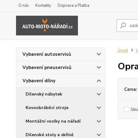
O nás
Kontakty
Doprava a Platba
Úvod
V
Vybavení autoservisů
Opra
Vybavení pneuservisů
Vybavení dílny
Cena:
Dílenský nábytek
Kovoobráběcí stroje
Skl
Montážní vozíky na nářadí
Dílenské stoly a skříně