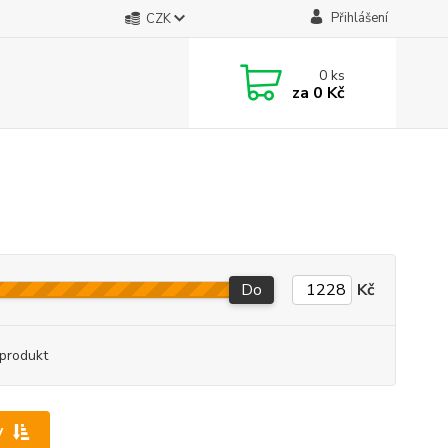
Přihlášení
CZK
0
ks
za
0 Kč
Do
Kč
produkt
y