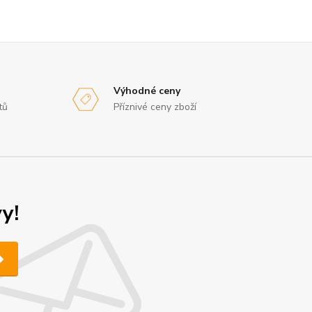
Výhodné ceny
tů
Příznivé ceny zboží
y!