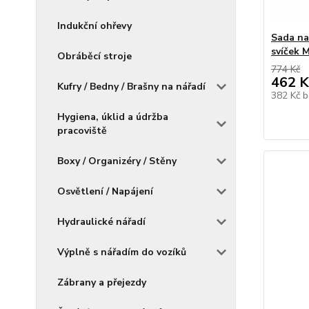
Indukční ohřevy
Sada na
svíček 
Obráběcí stroje
774 Kč
462 K
Kufry / Bedny / Brašny na nářadí
382 Kč
b
Hygiena, úklid a údržba
pracoviště
Boxy / Organizéry / Stěny
Osvětlení / Napájení
Hydraulické nářadí
Výplně s nářadím do vozíků
Zábrany a přejezdy