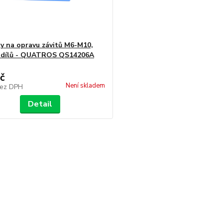
ky na opravu závitů M6-M10,
7 dílů - QUATROS QS14206A
č
Není skladem
ez DPH
Detail