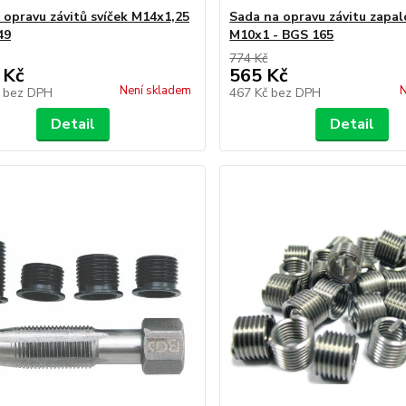
 opravu závitů svíček M14x1,25
Sada na opravu závitu zapalo
49
M10x1 - BGS 165
774 Kč
 Kč
565 Kč
Není skladem
N
č
bez DPH
467 Kč
bez DPH
Detail
Detail