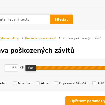
Hledat
ybavení dílny
Řezání a oprava závitů
Oprava poškozených závitů
va poškozených závitů
Kč
Od
adem
Novinka
Akce
Doprava ZDARMA
TOP 
Upřesnit parametr