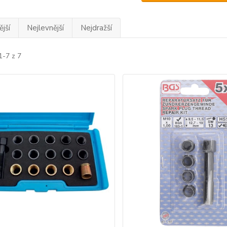
jší
Nejlevnější
Nejdražší
1-7 z 7