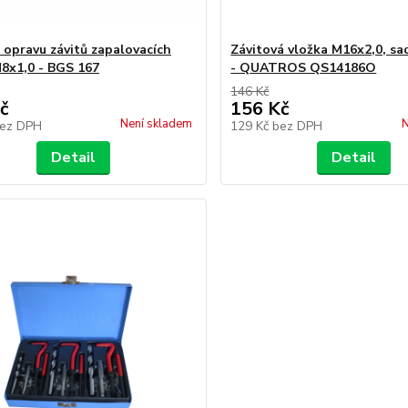
 opravu závitů zapalovacích
Závitová vložka M16x2,0, sa
M8x1,0 - BGS 167
- QUATROS QS14186O
146 Kč
č
156 Kč
Není skladem
N
ez DPH
129 Kč
bez DPH
Detail
Detail