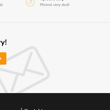
tů
Příznivé ceny zboží
y!