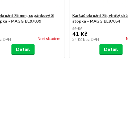
okružní 75 mm, copánkový S
Kartáč okružní 75, vlnitý drá
opka - MAGG BL97039
stopka - MAGG BL97054
41 Kč
41 Kč
Není skladem
N
z DPH
34 Kč
bez DPH
Detail
Detail