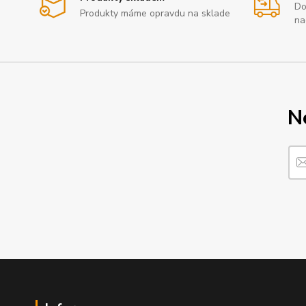
Do
Produkty máme opravdu na sklade
na
N