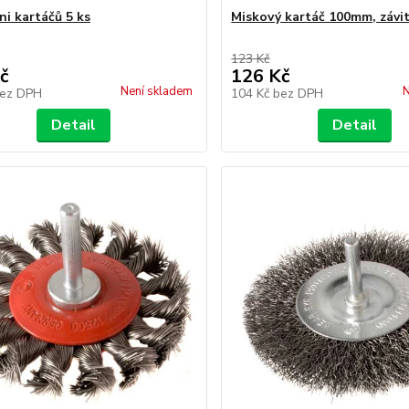
ni kartáčů 5 ks
Miskový kartáč 100mm, závi
123 Kč
č
126 Kč
Není skladem
N
ez DPH
104 Kč
bez DPH
Detail
Detail