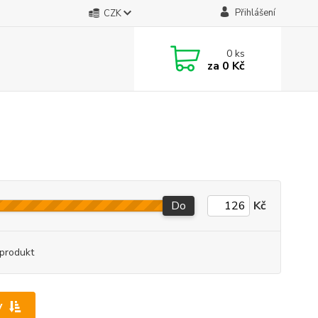
Přihlášení
CZK
0
ks
za
0 Kč
Do
Kč
produkt
y