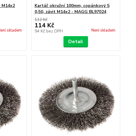
t M14x2
Kartáč okružní 100mm, copánkový S
0,50, závit M14x2 - MAGG BL97024
112 Kč
114 Kč
ení skladem
Není skladem
94 Kč
bez DPH
Detail