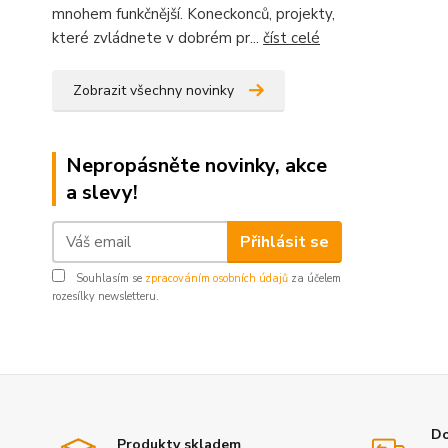
mnohem funkčnější. Koneckonců, projekty,
které zvládnete v dobrém pr...
číst celé
Zobrazit všechny novinky
Nepropásněte novinky, akce
a slevy!
Přihlásit se
Souhlasím se
zpracováním osobních údajů
za účelem
rozesílky newsletteru.
Do
Produkty skladem