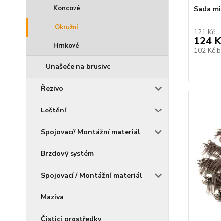
Koncové
Sada mi
Okružní
121 Kč
124 K
Hrnkové
102 Kč
b
Unašeče na brusivo
Řezivo
Leštění
Spojovací/ Montážní materiál
Brzdový systém
Spojovací / Montážní materiál
Maziva
Čisticí prostředky