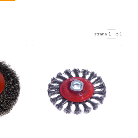
strana
z 1