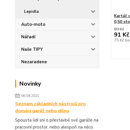
Lepidla
Kartáč 
0,50 st
Auto-moto
89 Kč
91 Kč
Nářadí
75 Kč
be
Naše TIPY
Nezaradene
Novinky
06.04.2021
Seznam základních nástrojů pro
domácí garáž nebo dílnu
Spousta lidí sní o přestavbě své garáže na
pracovní prostor, nebo alespoň na něco