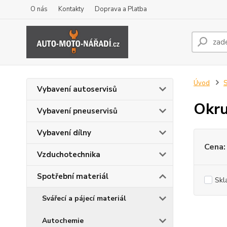
O nás
Kontakty
Doprava a Platba
Úvod
S
Vybavení autoservisů
Okru
Vybavení pneuservisů
Vybavení dílny
Cena:
Vzduchotechnika
Spotřební materiál
Skl
Svářecí a pájecí materiál
Autochemie