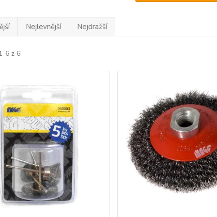
jší
Nejlevnější
Nejdražší
1-6 z 6