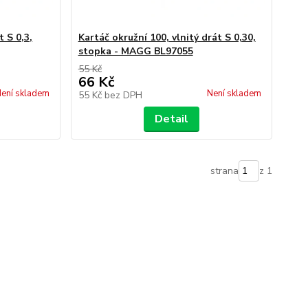
t S 0,3,
Kartáč okružní 100, vlnitý drát S 0,30,
stopka - MAGG BL97055
55 Kč
66 Kč
ení skladem
Není skladem
55 Kč
bez DPH
Detail
strana
z 1