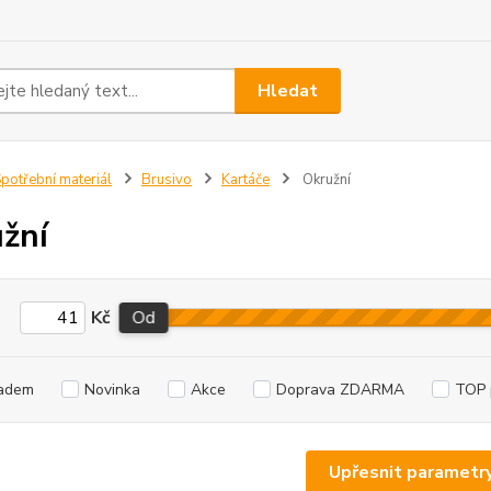
Hledat
potřební materiál
Brusivo
Kartáče
Okružní
žní
Kč
Od
adem
Novinka
Akce
Doprava ZDARMA
TOP 
Upřesnit parametr