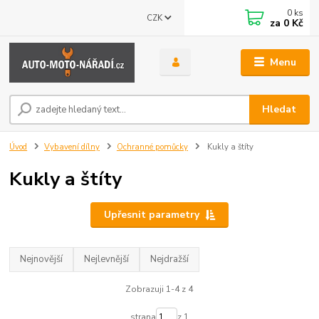
0
ks
CZK
za
0 Kč
Menu
Hledat
Úvod
Vybavení dílny
Ochranné pomůcky
Kukly a štíty
Kukly a štíty
Upřesnit parametry
Nejnovější
Nejlevnější
Nejdražší
Zobrazuji 1-4 z 4
strana
z 1