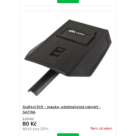
Svářecí štít - maska, odnímatelná rukojeť -
SATRA
120 Kč
80 Kč
Není skladem
66 Kč
bez DPH