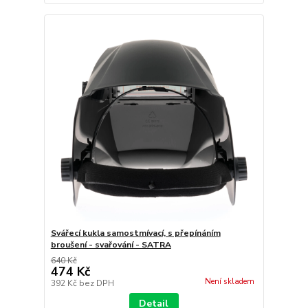
Svářecí kukla samostmívací, s přepínáním
broušení - svařování - SATRA
640 Kč
474 Kč
Není skladem
392 Kč
bez DPH
Detail