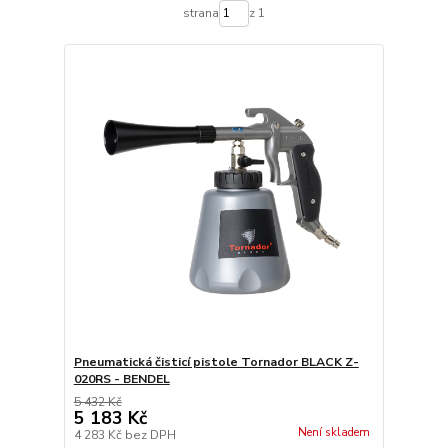
strana
z 1
Pneumatická čisticí pistole Tornador BLACK Z-
020RS - BENDEL
5 432 Kč
5 183 Kč
Není skladem
4 283 Kč
bez DPH