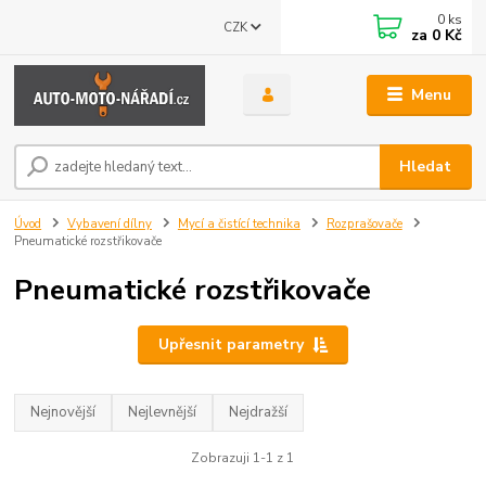
0
ks
CZK
za
0 Kč
Menu
Hledat
Úvod
Vybavení dílny
Mycí a čistící technika
Rozprašovače
Pneumatické rozstřikovače
Pneumatické rozstřikovače
Upřesnit parametry
Nejnovější
Nejlevnější
Nejdražší
Zobrazuji 1-1 z 1