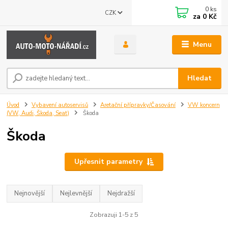
0
ks
CZK
za
0 Kč
Menu
Hledat
Úvod
Vybavení autoservisů
Aretační přípravky/Časování
VW koncern
(VW, Audi, Škoda, Seat)
Škoda
Škoda
Upřesnit parametry
Nejnovější
Nejlevnější
Nejdražší
Zobrazuji 1-5 z 5