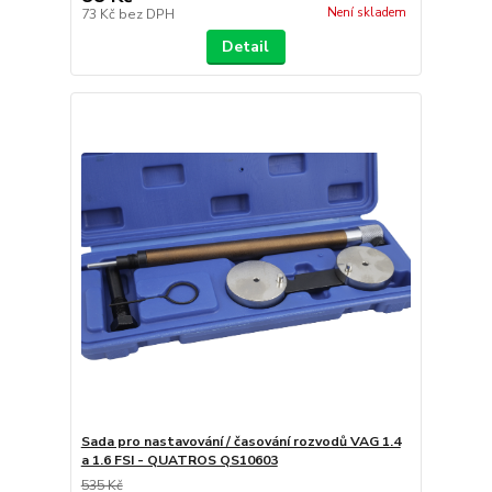
Není skladem
73 Kč
bez DPH
Detail
Sada pro nastavování / časování rozvodů VAG 1.4
a 1.6 FSI - QUATROS QS10603
535 Kč