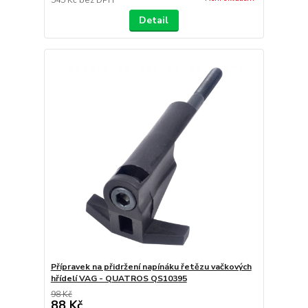
Detail
Přípravek na přidržení napínáku řetězu vačkových
hřídelí VAG - QUATROS QS10395
98 Kč
88 Kč