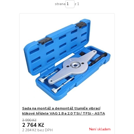
strana
z 1
Sada na montáž a demontáž tlumiče vibrací
klikové hřídele VAG 1.8 a 2.0 TSi / TFSi - ASTA
3 990 Kč
2 764 Kč
Není skladem
2 284 Kč
bez DPH