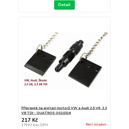
Detail
Přípravek na aretaci motorů VW a Audi 2.5 V6, 3.3
V8 TDI - QUATROS QS10316
217 Kč
Není skladem
179 Kč
bez DPH