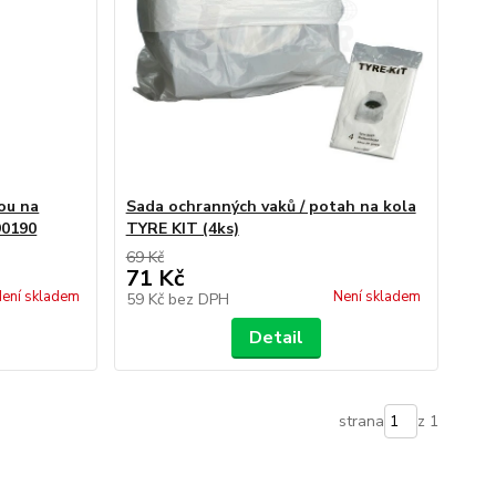
ou na
Sada ochranných vaků / potah na kola
90190
TYRE KIT (4ks)
69 Kč
71 Kč
ení skladem
Není skladem
59 Kč
bez DPH
Detail
strana
z 1