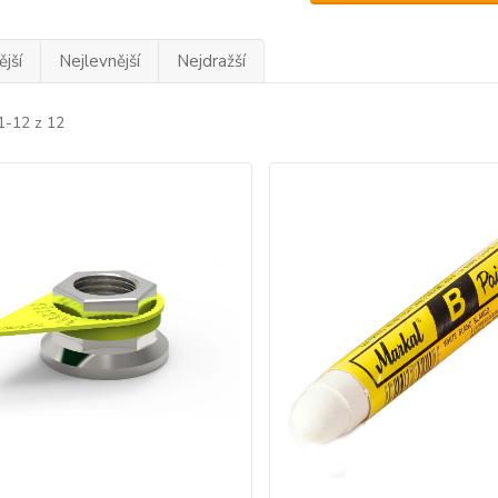
jší
Nejlevnější
Nejdražší
1-12 z 12