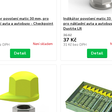
or povolení matic 30 mm, pro
Indikátor povolení matic 33
í auta a autobusy - Checkpoint
pro nákladní auta a autobusy
Dustite LR
36 Kč
37 Kč
Není skladem
N
z DPH
31 Kč
bez DPH
Detail
Detail