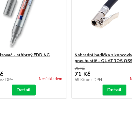
pisovač - stříbrný EDDING
Náhradní hadička s koncovk
pneuhustič - QUATROS QS
75 Kč
č
71 Kč
Není skladem
N
ez DPH
59 Kč
bez DPH
Detail
Detail