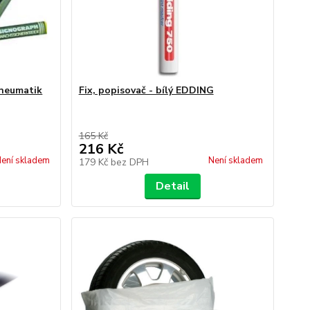
pneumatik
Fix, popisovač - bílý EDDING
165 Kč
216 Kč
ení skladem
Není skladem
179 Kč
bez DPH
Detail