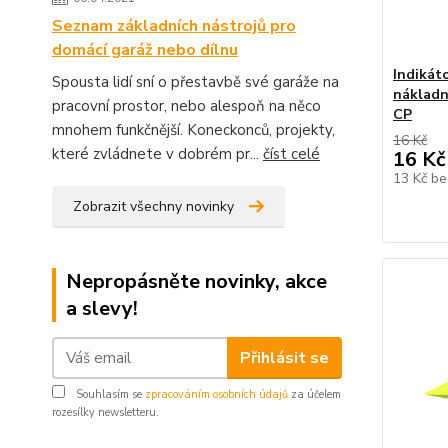
Seznam základních nástrojů pro
domácí garáž nebo dílnu
Indikát
Spousta lidí sní o přestavbě své garáže na
nákladn
pracovní prostor, nebo alespoň na něco
CP
mnohem funkčnější. Koneckonců, projekty,
16 Kč
které zvládnete v dobrém pr...
číst celé
16 Kč
13 Kč
be
Zobrazit všechny novinky
Nepropásněte novinky, akce
a slevy!
Přihlásit se
Souhlasím se
zpracováním osobních údajů
za účelem
rozesílky newsletteru.