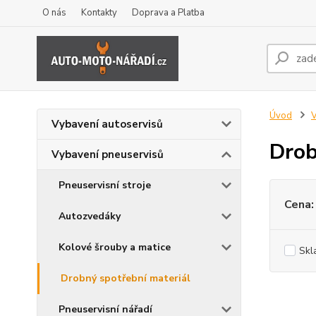
O nás
Kontakty
Doprava a Platba
Úvod
V
Vybavení autoservisů
Drob
Vybavení pneuservisů
Pneuservisní stroje
Cena:
Autozvedáky
Kolové šrouby a matice
Skl
Drobný spotřební materiál
Pneuservisní nářadí