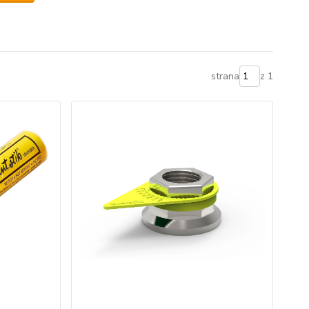
strana
z 1