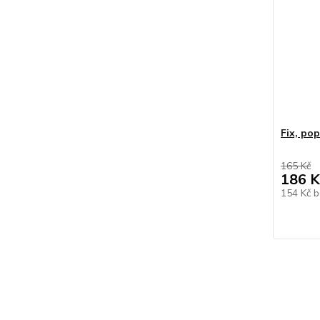
Fix, po
165 Kč
186 K
154 Kč
b