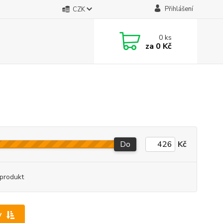
Přihlášení
CZK
0
ks
za
0 Kč
Do
Kč
produkt
y