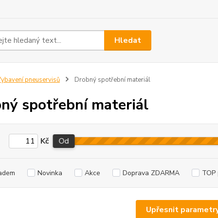
Hledat
ybavení pneuservisů
Drobný spotřební materiál
ný spotřební materiál
Kč
Od
adem
Novinka
Akce
Doprava ZDARMA
TOP 
Upřesnit parametr