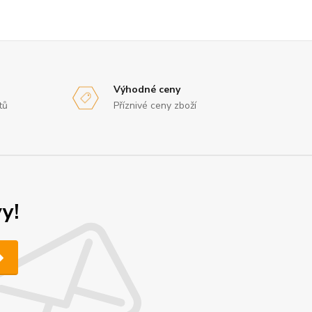
Výhodné ceny
tů
Příznivé ceny zboží
y!