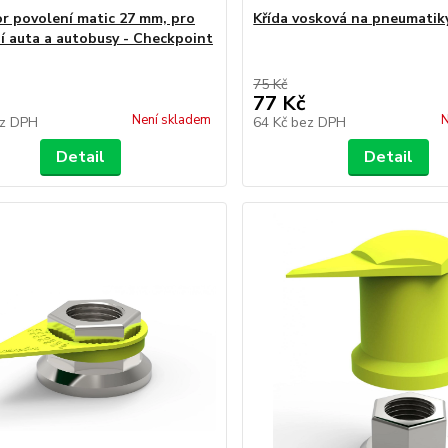
or povolení matic 27 mm, pro
Křída vosková na pneumatiky 
í auta a autobusy - Checkpoint
75 Kč
77 Kč
Není skladem
N
z DPH
64 Kč
bez DPH
Detail
Detail