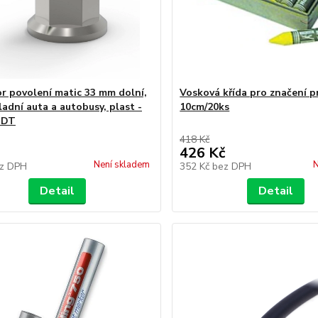
or povolení matic 33 mm dolní,
Vosková křída pro značení 
ladní auta a autobusy, plast -
10cm/20ks
 DT
418 Kč
426 Kč
Není skladem
N
z DPH
352 Kč
bez DPH
Detail
Detail