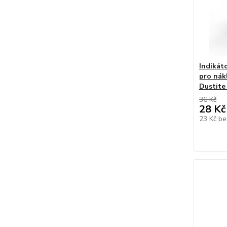
Indikát
pro nák
Dustite
36 Kč
28 Kč
23 Kč
be