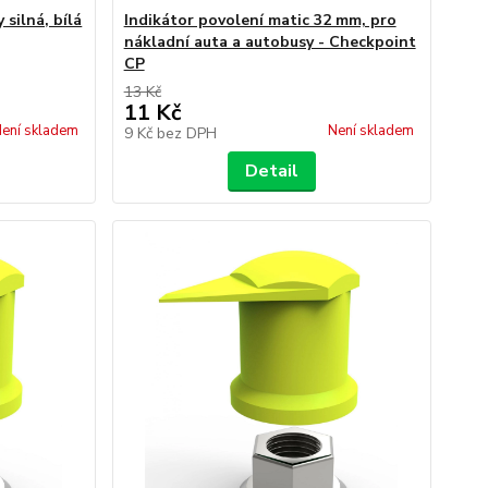
silná, bílá
Indikátor povolení matic 32 mm, pro
nákladní auta a autobusy - Checkpoint
CP
13 Kč
11 Kč
ení skladem
Není skladem
9 Kč
bez DPH
Detail