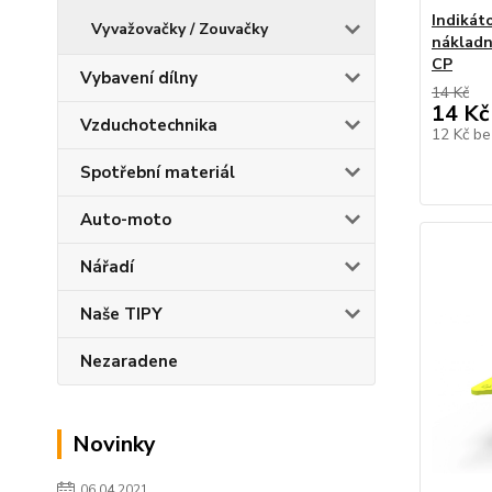
Indikát
Vyvažovačky / Zouvačky
nákladn
CP
Vybavení dílny
14 Kč
14 Kč
Vzduchotechnika
12 Kč
be
Spotřební materiál
Auto-moto
Nářadí
Naše TIPY
Nezaradene
Novinky
06.04.2021