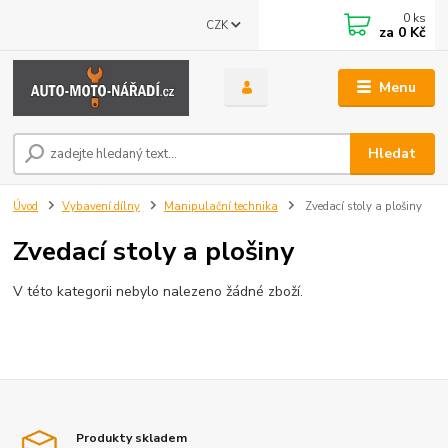
0
ks
CZK
za
0 Kč
Menu
Hledat
Úvod
Vybavení dílny
Manipulační technika
Zvedací stoly a plošiny
Zvedací stoly a plošiny
V této kategorii nebylo nalezeno žádné zboží.
Produkty skladem