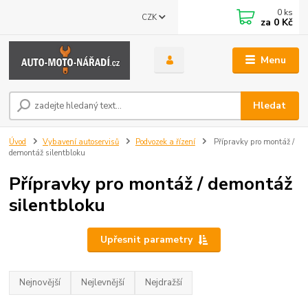
0
ks
CZK
za
0 Kč
Menu
Hledat
Úvod
Vybavení autoservisů
Podvozek a řízení
Přípravky pro montáž /
demontáž silentbloku
Přípravky pro montáž / demontáž
silentbloku
Upřesnit parametry
Nejnovější
Nejlevnější
Nejdražší