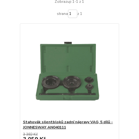
Zobrazuji 1-1 z 1
strana
z 1
Stahovák silentbloků zadní nápravy VAG, 5 dílů -
JONNESWAY AN040111
3 382 Kč