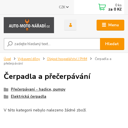
0
ks
CZK
za
0 Kč
Menu
Hledat
Úvod
Vybavení dílny
Olejové hospodářství / PHM
Čerpadla a
přečerpávání
Čerpadla a přečerpávání
Přečerpávaní - hadice, pumpy
Elektrická čerpadla
V této kategorii nebylo nalezeno žádné zboží.