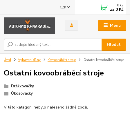
0
ks
CZK
za
0 Kč
Menu
Hledat
Úvod
Vybavení dílny
Kovoobráběcí stroje
Ostatní kovoobráběcí stroje
Ostatní kovoobráběcí stroje
Drážkovačky
Ůkosovačky
V této kategorii nebylo nalezeno žádné zboží.