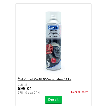
Čistič brzd Carfit 500ml - balení 12 ks
915 Kč
699 Kč
Není skladem
578 Kč
bez DPH
Detail