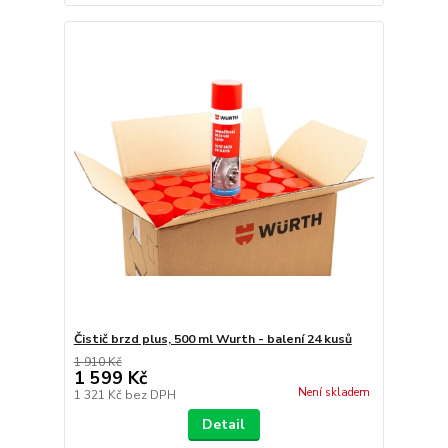
Čistič brzd plus, 500 ml Wurth - balení 24 kusů
1 910 Kč
1 599 Kč
Není skladem
1 321 Kč
bez DPH
Detail