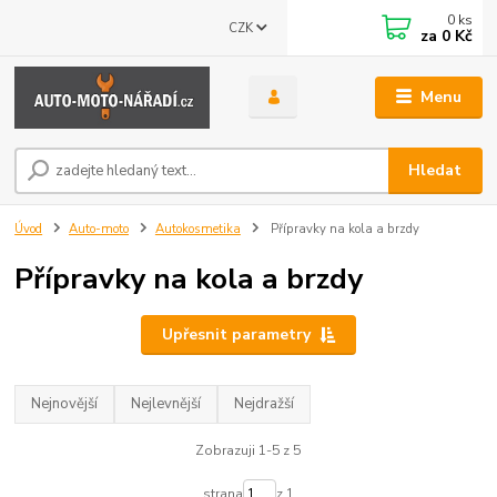
0
ks
CZK
za
0 Kč
Menu
Hledat
Úvod
Auto-moto
Autokosmetika
Přípravky na kola a brzdy
Přípravky na kola a brzdy
Upřesnit parametry
Nejnovější
Nejlevnější
Nejdražší
Zobrazuji 1-5 z 5
strana
z 1