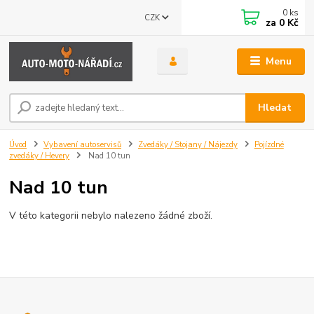
0
ks
CZK
za
0 Kč
Menu
Hledat
Úvod
Vybavení autoservisů
Zvedáky / Stojany / Nájezdy
Pojízdné
zvedáky / Hevery
Nad 10 tun
Nad 10 tun
V této kategorii nebylo nalezeno žádné zboží.