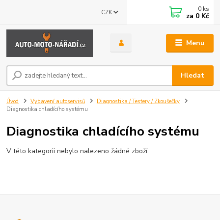
0
ks
CZK
za
0 Kč
Menu
Hledat
Úvod
Vybavení autoservisů
Diagnostika / Testery / Zkoušečky
Diagnostika chladícího systému
Diagnostika chladícího systému
V této kategorii nebylo nalezeno žádné zboží.