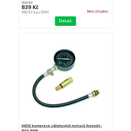
932 Kč
839 Kč
Není skladem
693 Kč
bez DPH
Detail
Měřič komprese zážehových motorů (benzín)-
BGS 8005