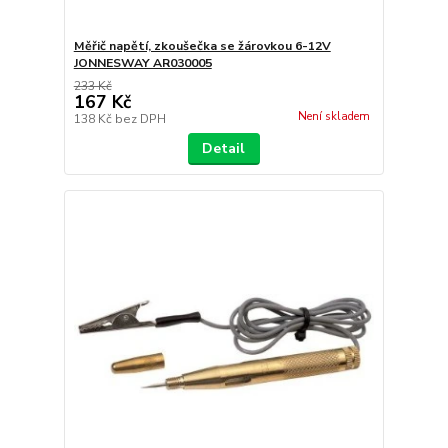
Měřič napětí, zkoušečka se žárovkou 6-12V
JONNESWAY AR030005
233 Kč
167 Kč
Není skladem
138 Kč
bez DPH
Detail