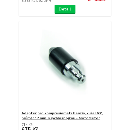
8 383 Kč
bez DPH
Detail
Adaptér pro kompresiometr benzín, kužel 63°,
průměr 17 mm, s rychlospojkou - MotoMeter
714 Kč
675 Kč