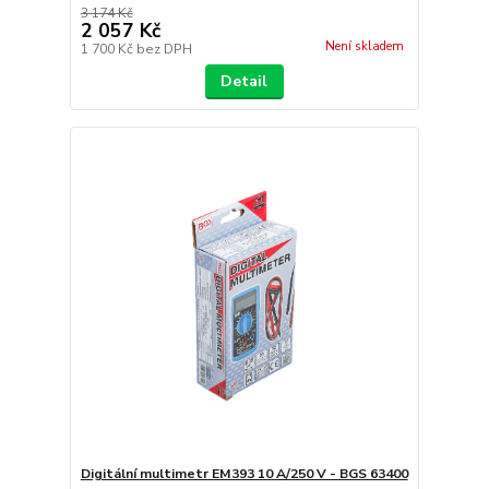
3 174 Kč
2 057 Kč
Není skladem
1 700 Kč
bez DPH
Detail
Digitální multimetr EM393 10 A/250 V - BGS 63400