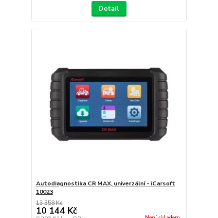
Detail
Autodiagnostika CR MAX, univerzální - iCarsoft
10023
13 358 Kč
10 144 Kč
Není skladem