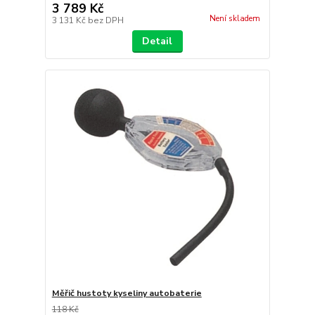
3 789 Kč
Není skladem
3 131 Kč
bez DPH
Detail
Měřič hustoty kyseliny autobaterie
118 Kč