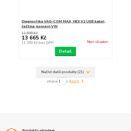
Diagnostika VAG-COM MAX, HEX V2 USB kabel,
čeština, koncern VW
11 898 Kč
13 665 Kč
Není skladem
11 293 Kč
bez DPH
Detail
Načíst další produkty (21)
strana
z 3
další
Produkty skladem