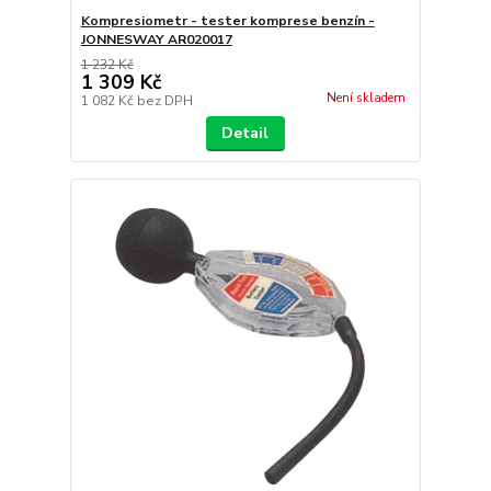
Kompresiometr - tester komprese benzín -
JONNESWAY AR020017
1 232 Kč
1 309 Kč
Není skladem
1 082 Kč
bez DPH
Detail