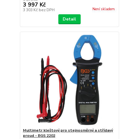
3 997 Kč
Není skladem
3 303 Kč
bez DPH
Detail
Multimetr kleštový pro stejnosměrný a střídavý
proud - BGS 2202