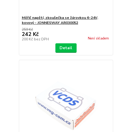
Měřič napětí, zkoušečka se žárovkou 6-24V,
kovový - JONNESWAY AR030052
259 Kč
242 Kč
Není skladem
200 Kč
bez DPH
Detail