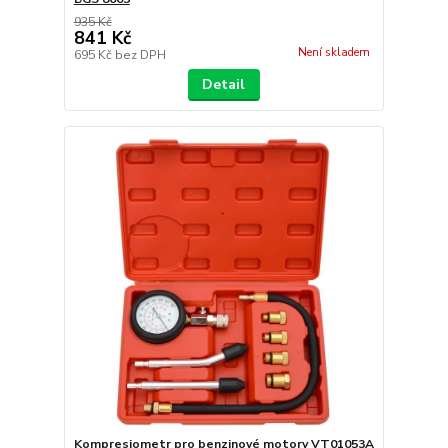
935 Kč
841 Kč
Není skladem
695 Kč
bez DPH
Detail
Kompresiometr pro benzinové motory VT01053A