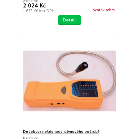
2 942 Kč
2 024 Kč
Není skladem
1 673 Kč
bez DPH
Detail
Detektor netěsnosti plynového potrubí
5 675 Kč