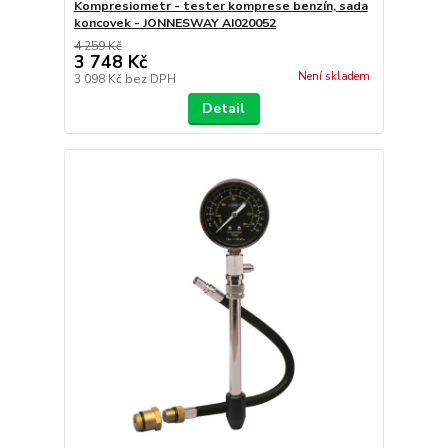
Kompresiometr - tester komprese benzín, sada
koncovek - JONNESWAY AI020052
4 259 Kč
3 748 Kč
Není skladem
3 098 Kč
bez DPH
Detail