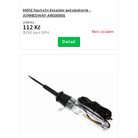
Měřič hustoty kyseliny autobaterie -
JONNESWAY AR030001
298 Kč
112 Kč
Není skladem
93 Kč
bez DPH
Detail