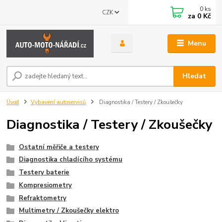
0
ks
CZK
za
0 Kč
Menu
Hledat
Úvod
Vybavení autoservisů
Diagnostika / Testery / Zkoušečky
Diagnostika / Testery / Zkoušečky
Ostatní měřiče a testery
Diagnostika chladícího systému
Testery baterie
Kompresiometry
Refraktometry
Multimetry / Zkoušečky elektro