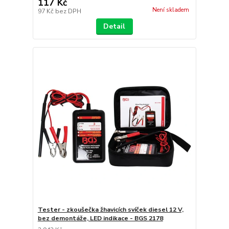
117 Kč
Není skladem
97 Kč
bez DPH
Detail
Tester - zkoušečka žhavicích svíček diesel 12 V,
bez demontáže, LED indikace - BGS 2178