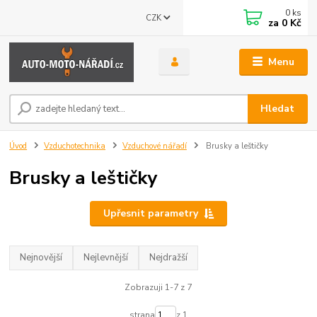
0
ks
CZK
za
0 Kč
Menu
Hledat
Úvod
Vzduchotechnika
Vzduchové nářadí
Brusky a leštičky
Brusky a leštičky
Upřesnit parametry
Nejnovější
Nejlevnější
Nejdražší
Zobrazuji 1-7 z 7
strana
z 1