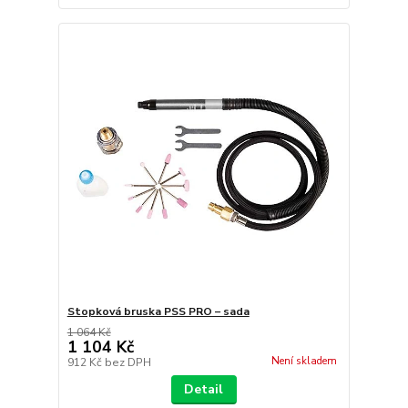
Stopková bruska PSS PRO – sada
1 064 Kč
1 104 Kč
Není skladem
912 Kč
bez DPH
Detail