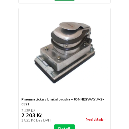
Pneumatická vibrační bruska - JONNESWAY JAS-
6521
2 435 Kč
2 203 Kč
Není skladem
1 821 Kč
bez DPH
Detail