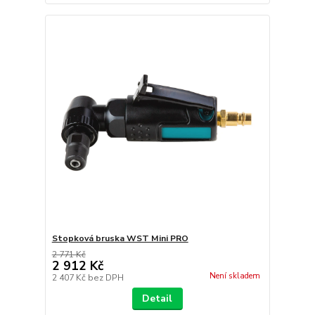
Stopková bruska WST Mini PRO
2 771 Kč
2 912 Kč
Není skladem
2 407 Kč
bez DPH
Detail