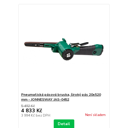
Pneumatická pásová bruska, široký pás 20x520
mm - JONNESWAY JAS-0452
5 492 Kč
4 833 Kč
Není skladem
3 994 Kč
bez DPH
Detail