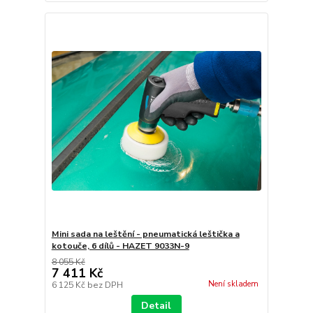
Mini sada na leštění - pneumatická leštička a
kotouče, 6 dílů - HAZET 9033N-9
8 055 Kč
7 411 Kč
Není skladem
6 125 Kč
bez DPH
Detail