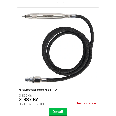
Gravírovací pero GS PRO
3 860 Kč
3 887 Kč
Není skladem
3 212 Kč
bez DPH
Detail