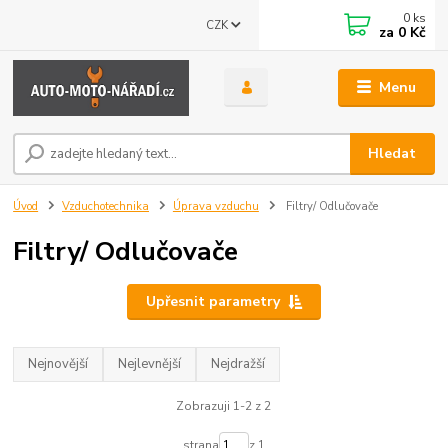
0
ks
CZK
za
0 Kč
Menu
Hledat
Úvod
Vzduchotechnika
Úprava vzduchu
Filtry/ Odlučovače
Filtry/ Odlučovače
Upřesnit parametry
Nejnovější
Nejlevnější
Nejdražší
Zobrazuji 1-2 z 2
strana
z 1