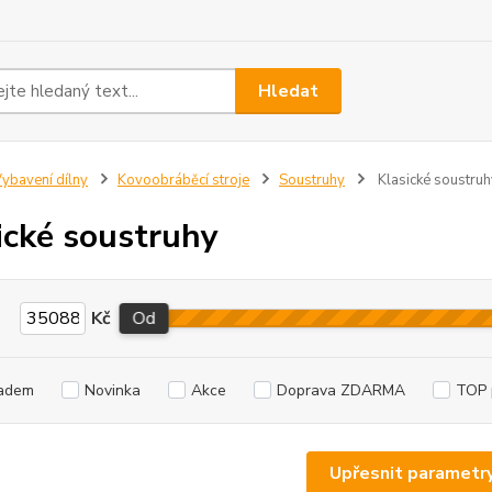
Hledat
ybavení dílny
Kovoobráběcí stroje
Soustruhy
Klasické soustruh
ické soustruhy
Kč
Od
adem
Novinka
Akce
Doprava ZDARMA
TOP 
Upřesnit parametr