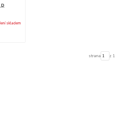
 D
ení skladem
strana
z 1