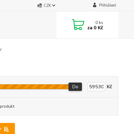
Přihlášení
CZK
0
ks
za
0 Kč
y
Do
Kč
produkt
y