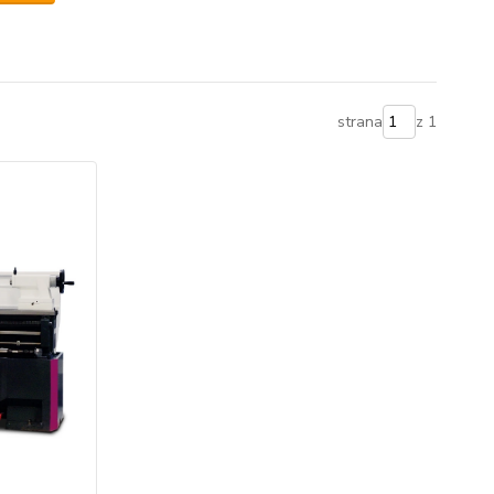
strana
z 1