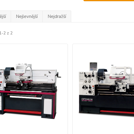
jší
Nejlevnější
Nejdražší
1-2 z 2