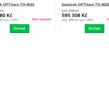
h OPTIturn TH 4010
Soustruh OPTIturn TH 4620
 Kč
641 288 Kč
80 Kč
595 308 Kč
Není skladem
N
 Kč
bez DPH
491 990 Kč
bez DPH
Detail
Detail