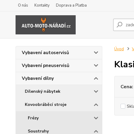
O nás
Kontakty
Doprava a Platba
Úvod
V
Vybavení autoservisů
Klas
Vybavení pneuservisů
Vybavení dílny
Cena:
Dílenský nábytek
Kovoobráběcí stroje
Skl
Frézy
Soustruhy