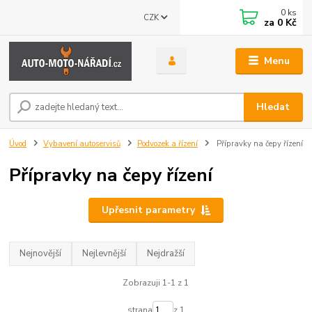
0
ks
CZK
za
0 Kč
Menu
Hledat
Úvod
Vybavení autoservisů
Podvozek a řízení
Přípravky na čepy řízení
Přípravky na čepy řízení
Upřesnit parametry
Nejnovější
Nejlevnější
Nejdražší
Zobrazuji 1-1 z 1
strana
z 1