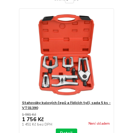
Stahováky kulových čepů a řídících tyčí, sada 5 ks -
VT01390
1 981 Kč
1 756 Kč
Není skladem
1 451 Kč
bez DPH