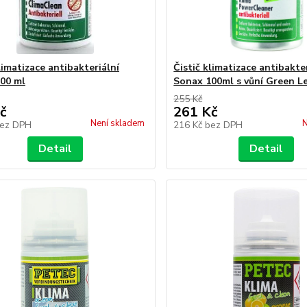
limatizace antibakteriální
Čistič klimatizace antibakte
00 ml
Sonax 100ml s vůní Green 
255 Kč
č
261 Kč
Není skladem
N
ez DPH
216 Kč
bez DPH
Detail
Detail