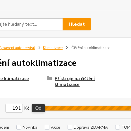
Hledat
ybavení autoservisů
Klimatizace
Čištění autoklimatizace
ění autoklimatizace
če klimatizace
Přístroje na čištění
klimatizace
Kč
Od
adem
Novinka
Akce
Doprava ZDARMA
TOP 