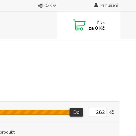
Přihlášení
CZK
0
ks
za
0 Kč
Do
Kč
produkt