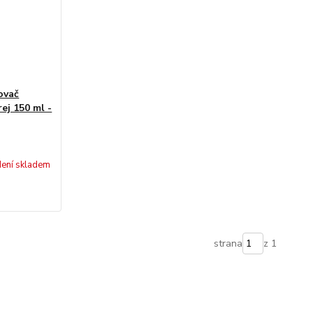
ovač
ej 150 ml -
ení skladem
strana
z 1