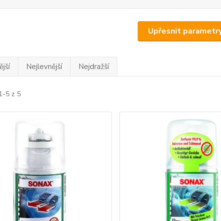
Upřesnit parametr
jší
Nejlevnější
Nejdražší
1-5 z 5