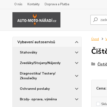
O nás
Kontakty
Doprava a Platba
Úvod
V
Vybavení autoservisů
Čišt
Stahováky
Zvedáky/Stojany/Nájezdy
Čisti
Diagnostika/ Testery/
Zkoušečky
Cena:
Ochranné povlaky
Brzdy- oprava, výměna
Skl