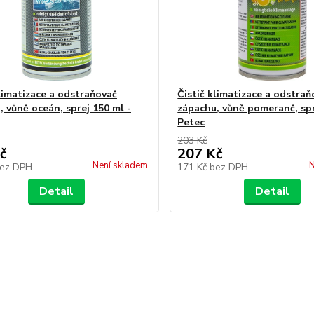
klimatizace a odstraňovač
Čistič klimatizace a odstraň
, vůně oceán, sprej 150 ml -
zápachu, vůně pomeranč, spr
Petec
203 Kč
č
207 Kč
Není skladem
N
ez DPH
171 Kč
bez DPH
Detail
Detail