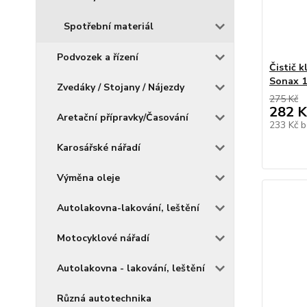
Spotřební materiál
Podvozek a řízení
Čistič k
Sonax 1
Zvedáky / Stojany / Nájezdy
275 Kč
282 K
Aretační přípravky/Časování
233 Kč
b
Karosářské nářadí
Výměna oleje
Autolakovna-lakování, leštění
Motocyklové nářadí
Autolakovna - lakování, leštění
Různá autotechnika