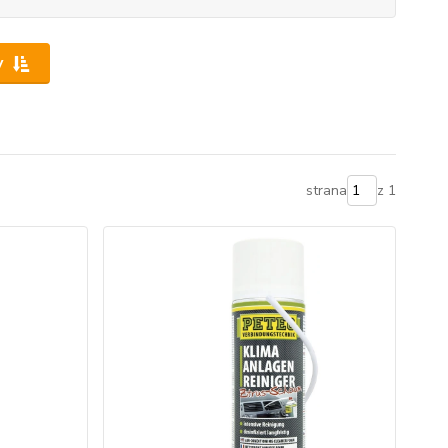
y
strana
z 1