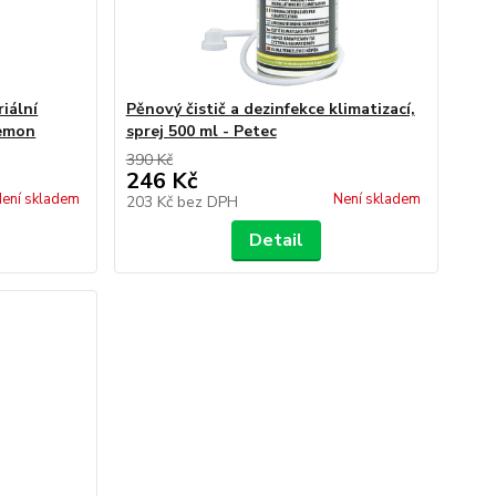
riální
Pěnový čistič a dezinfekce klimatizací,
Lemon
sprej 500 ml - Petec
390 Kč
246 Kč
ení skladem
Není skladem
203 Kč
bez DPH
Detail