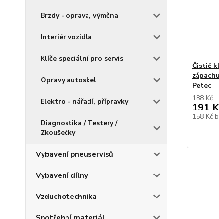
Brzdy - oprava, výměna
Interiér vozidla
Klíče speciální pro servis
Čistič 
zápachu
Opravy autoskel
Petec
188 Kč
Elektro - nářadí, přípravky
191 K
158 Kč
b
Diagnostika / Testery /
Zkoušečky
Vybavení pneuservisů
Vybavení dílny
Vzduchotechnika
Spotřební materiál