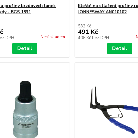
na pružiny brzdových lanek
Kleště na stlačení pružiny ru
rzdy - BGS 1831
JONNESWAY AN010102
532 Kč
č
491 Kč
Není skladem
N
ez DPH
406 Kč
bez DPH
Detail
Detail