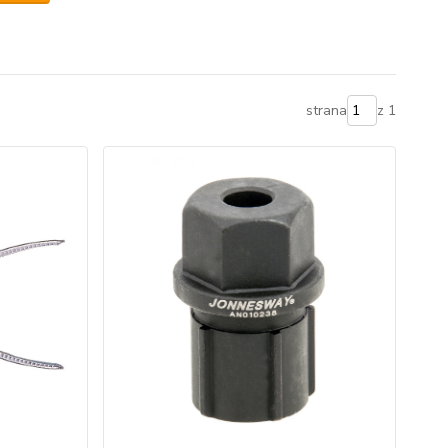
strana
z 1