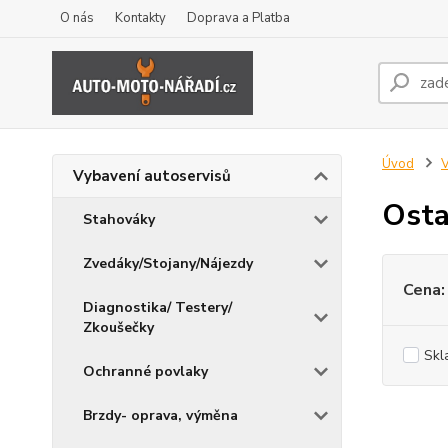
O nás
Kontakty
Doprava a Platba
Úvod
V
Vybavení autoservisů
Osta
Stahováky
Zvedáky/Stojany/Nájezdy
Cena:
Diagnostika/ Testery/
Zkoušečky
Skl
Ochranné povlaky
Brzdy- oprava, výměna