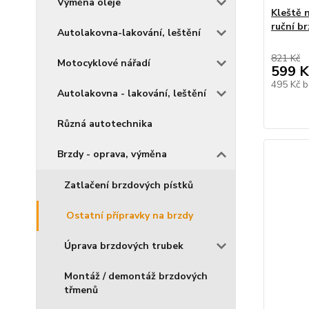
Výměna oleje
Kleště 
ruční b
Autolakovna-lakování, leštění
821 Kč
Motocyklové nářadí
599 K
495 Kč
b
Autolakovna - lakování, leštění
Různá autotechnika
Brzdy - oprava, výměna
Zatlačení brzdových pístků
Ostatní přípravky na brzdy
Úprava brzdových trubek
Montáž / demontáž brzdových
třmenů