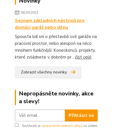
Novinky
06.04.2021
Seznam základních nástrojů pro
domácí garáž nebo dílnu
Spousta lidí sní o přestavbě své garáže na
pracovní prostor, nebo alespoň na něco
mnohem funkčnější. Koneckonců, projekty,
které zvládnete v dobrém pr...
číst celé
Zobrazit všechny novinky
Nepropásněte novinky, akce
a slevy!
Přihlásit se
Souhlasím se
zpracováním osobních údajů
za účelem