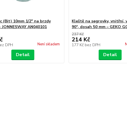
c (Bit) 10mm 1/2" na brzdy
Kleště na segrovky, vnitřní,
 - JONNESWAY AN040101
90°, dosah 50 mm – GEKO G
237 Kč
č
214 Kč
Není skladem
N
ez DPH
177 Kč
bez DPH
Detail
Detail