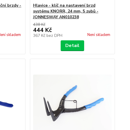
ční brzdy -
Hlavice - klíč na nastavení brzd
systému KNORR, 24 mm, 5 zubů -
JONNESWAY AN010238
438 Kč
444 Kč
ení skladem
Není skladem
367 Kč
bez DPH
Detail