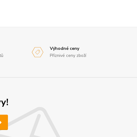
Výhodné ceny
tů
Příznivé ceny zboží
y!