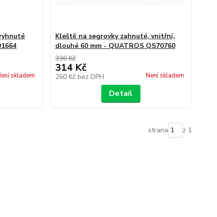
 vyhnuté
Kleště na segrovky zahnuté, vnitřní,
01664
dlouhé 60 mm - QUATROS QS70760
336 Kč
314 Kč
ení skladem
Není skladem
260 Kč
bez DPH
Detail
strana
z 1