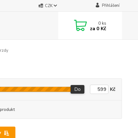
Přihlášení
CZK
0
ks
za
0 Kč
brzdy
Do
Kč
produkt
y