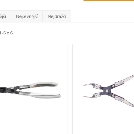
jší
Nejlevnější
Nejdražší
1-6 z 6