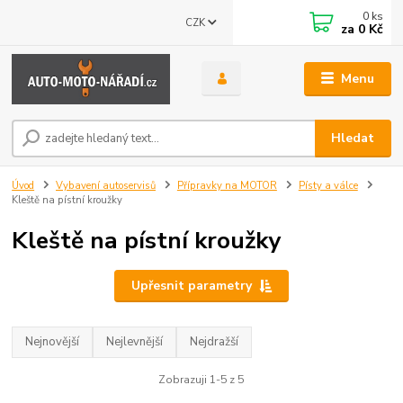
0
ks
CZK
za
0 Kč
Menu
Hledat
Úvod
Vybavení autoservisů
Přípravky na MOTOR
Písty a válce
Kleště na pístní kroužky
Kleště na pístní kroužky
Upřesnit parametry
Nejnovější
Nejlevnější
Nejdražší
Zobrazuji 1-5 z 5