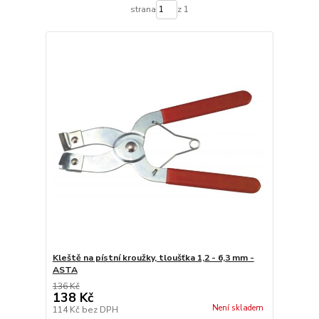
strana
z 1
Kleště na pístní kroužky, tloušťka 1,2 - 6,3 mm -
ASTA
136 Kč
138 Kč
Není skladem
114 Kč
bez DPH