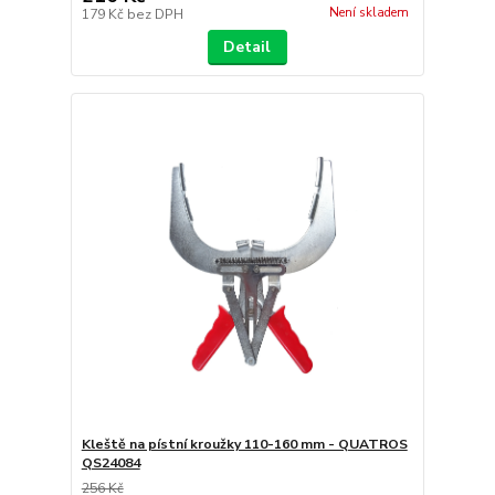
Není skladem
179 Kč
bez DPH
Detail
Kleště na pístní kroužky 110-160 mm - QUATROS
QS24084
256 Kč