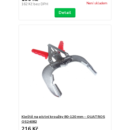
Není skladem
162 Kč
bez DPH
Detail
Kleště na pístní kroužky 80-120 mm - QUATROS
QS24082
216 Kč