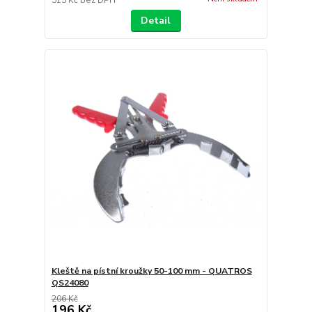
515 Kč
bez DPH
Detail
Kleště na pístní kroužky 50-100 mm - QUATROS
QS24080
206 Kč
196 Kč