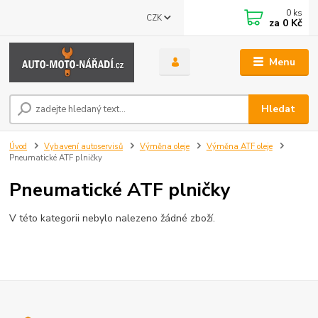
0
ks
CZK
za
0 Kč
Menu
Hledat
Úvod
Vybavení autoservisů
Výměna oleje
Výměna ATF oleje
Pneumatické ATF plničky
Pneumatické ATF plničky
V této kategorii nebylo nalezeno žádné zboží.