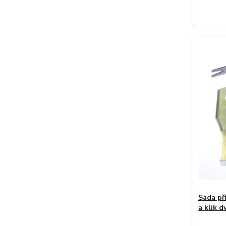
Sada př
a klik 