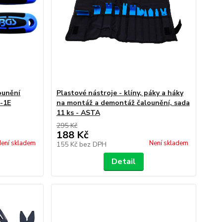
ounění
Plastové nástroje - klíny, páky a háky
3-1E
na montáž a demontáž čalounění, sada
11 ks - ASTA
295 Kč
188 Kč
ení skladem
Není skladem
155 Kč
bez DPH
Detail