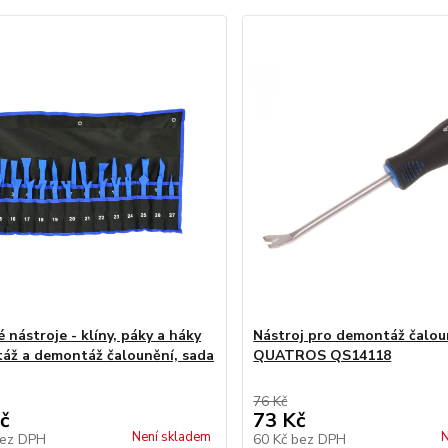
 nástroje - klíny, páky a háky
Nástroj pro demontáž čalou
áž a demontáž čalounění, sada
QUATROS QS14118
76 Kč
č
73 Kč
Není skladem
N
ez DPH
60 Kč
bez DPH