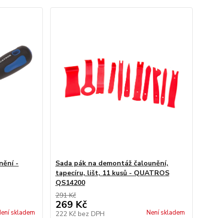
nění -
Sada pák na demontáž čalounění,
tapecíru, lišt, 11 kusů - QUATROS
QS14200
291 Kč
269 Kč
ení skladem
Není skladem
222 Kč
bez DPH