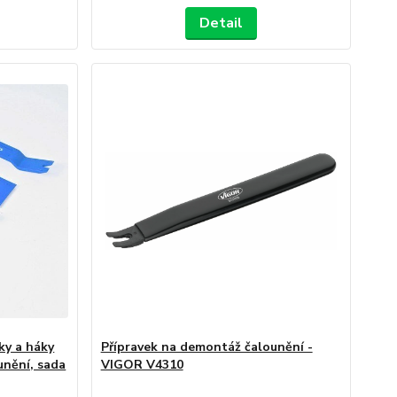
Detail
áky a háky
Přípravek na demontáž čalounění -
nění, sada
VIGOR V4310