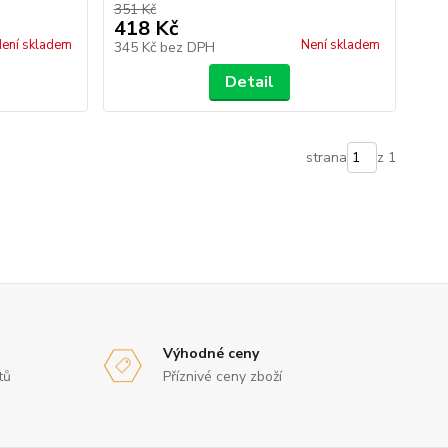
351 Kč
418 Kč
ení skladem
Není skladem
345 Kč
bez DPH
Detail
strana
z 1
Výhodné ceny
tů
Příznivé ceny zboží