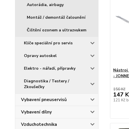
Autorádia, airbagy
Montáž / demontáž čalounění
Čištění ozonem a ultrazvukem
Klíče speciální pro servis
Opravy autoskel
Elektro - nářadí, přípravky
Nástroj
- JONN
Diagnostika / Testery /
Zkoušečky
156 Kč
147 K
Vybavení pneuservisů
121 Kč
b
Vybavení dílny
Vzduchotechnika