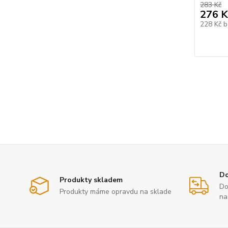
283 Kč
276 K
228 Kč
b
Do
Produkty skladem
Do
Produkty máme opravdu na sklade
na