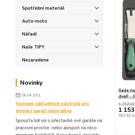
Spotřební materiál
Auto-moto
Nářadí
Naše TIPY
Nezaradene
Novinky
Sada na
06.04.2021
dveří -
Seznam základních nástrojů pro
1 257 Kč
1 153
domácí garáž nebo dílnu
953 Kč
b
Spousta lidí sní o přestavbě své garáže na
pracovní prostor, nebo alespoň na něco