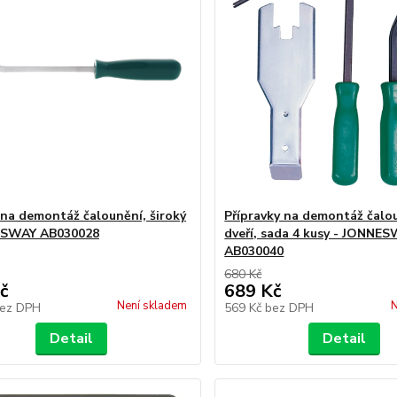
 na demontáž čalounění, široký
Přípravky na demontáž čalou
ESWAY AB030028
dveří, sada 4 kusy - JONNE
AB030040
680 Kč
č
689 Kč
Není skladem
N
ez DPH
569 Kč
bez DPH
Detail
Detail