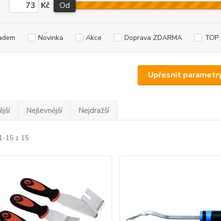
Kč
Od
adem
Novinka
Akce
Doprava ZDARMA
TOP 
Upřesnit parametr
jší
Nejlevnější
Nejdražší
1-15 z 15