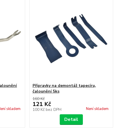
alounění
Přípravky na demontáž tapecíru,
čalounění 5ks
160 Kč
121 Kč
ení skladem
Není skladem
100 Kč
bez DPH
Detail