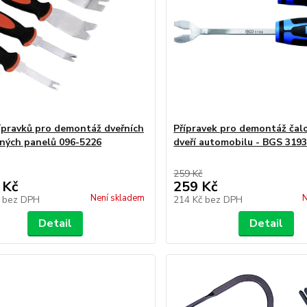
ípravků pro demontáž dveřních
Přípravek pro demontáž čal
ných panelů 096-5226
dveří automobilu - BGS 319
259 Kč
 Kč
259 Kč
Není skladem
N
č
bez DPH
214 Kč
bez DPH
Detail
Detail