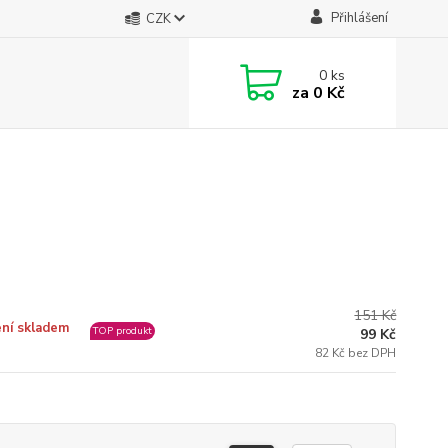
Přihlášení
CZK
0
ks
za
0 Kč
151 Kč
ní skladem
TOP produkt
99 Kč
82 Kč bez DPH