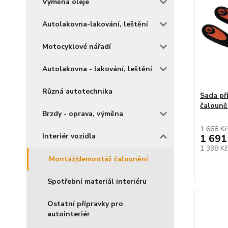
Výměna oleje
Autolakovna-lakování, leštění
Motocyklové nářadí
Autolakovna - lakování, leštění
Různá autotechnika
Sada př
čalouně
Brzdy - oprava, výměna
1 668 Kč
Interiér vozidla
1 691
1 398 K
Montáž/demontáž čalounění
Spotřební materiál interiéru
Ostatní přípravky pro
autointeriér