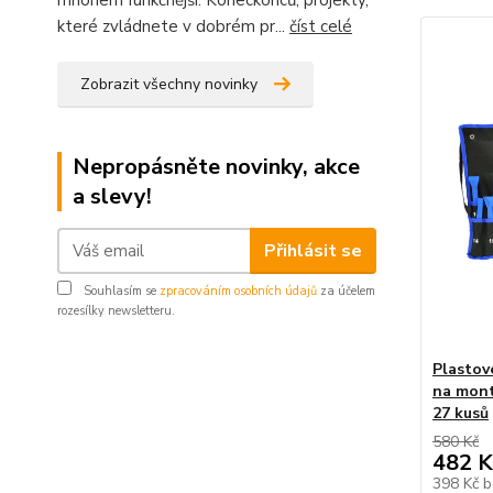
mnohem funkčnější. Koneckonců, projekty,
které zvládnete v dobrém pr...
číst celé
Zobrazit všechny novinky
Nepropásněte novinky, akce
a slevy!
Přihlásit se
Souhlasím se
zpracováním osobních údajů
za účelem
rozesílky newsletteru.
Plastové
na mont
27 kusů
580 Kč
482 K
398 Kč
b