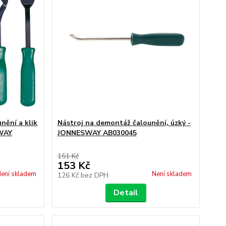
nění a klik
Nástroj na demontáž čalounění, úzký -
SWAY
JONNESWAY AB030045
151 Kč
153 Kč
ení skladem
Není skladem
126 Kč
bez DPH
Detail