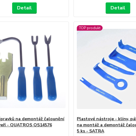
Detail
Detail
TOP produkt
ípravků na demontáž čalounění
Plastové nástroje - klíny, p
dveří - QUATROS QS14576
na montáž a demontáž čalou
5 ks - SATRA