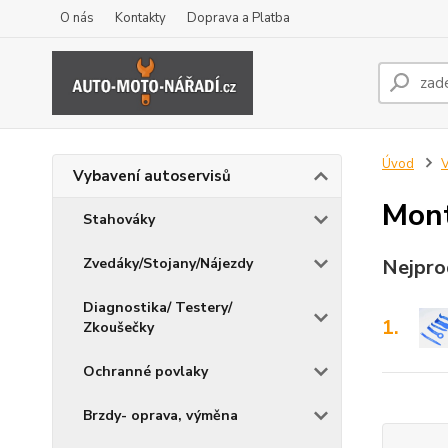
O nás
Kontakty
Doprava a Platba
Úvod
V
Vybavení autoservisů
Mont
Stahováky
Zvedáky/Stojany/Nájezdy
Nejpro
Diagnostika/ Testery/
1.
Zkoušečky
Ochranné povlaky
Brzdy- oprava, výměna