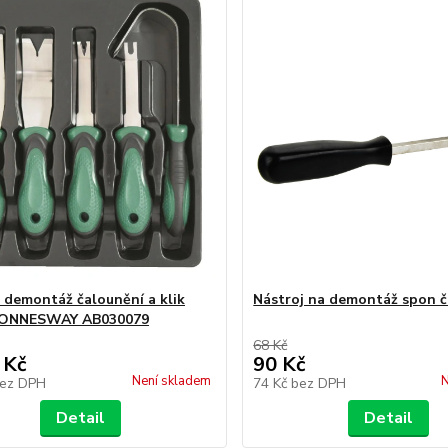
 demontáž čalounění a klik
Nástroj na demontáž spon č
 JONNESWAY AB030079
68 Kč
 Kč
90 Kč
Není skladem
N
ez DPH
74 Kč
bez DPH
Detail
Detail