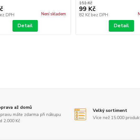
151 Kč
č
99 Kč
Není skladem
N
ez DPH
82 Kč
bez DPH
Detail
Detail
prava až domů
Velký sortiment
pravu máte zdarma při nákupu
Více než 15.000 produk
d 2.000 Kč