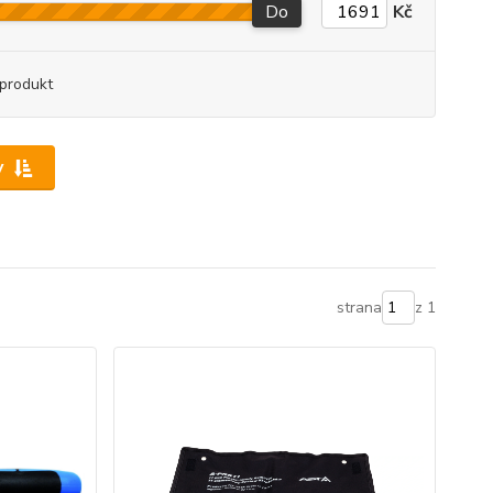
Do
Kč
produkt
y
strana
z 1