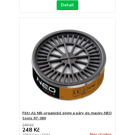
Detail
Filtr A1 NR-organické plyny a páry, do masky-NEO
tools 97-360
243 Kč
248 Kč
Není skladem