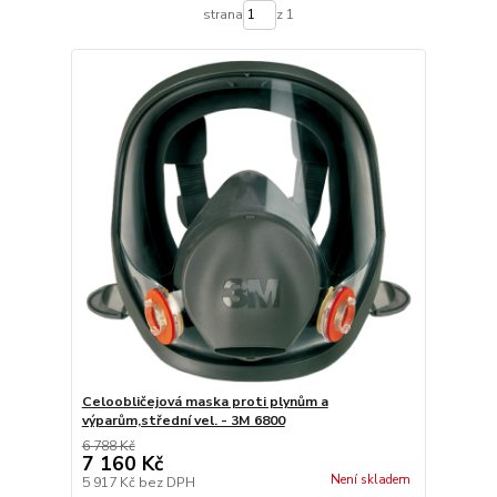
strana
z 1
Celoobličejová maska proti plynům a
výparům,střední vel. - 3M 6800
6 788 Kč
7 160 Kč
Není skladem
5 917 Kč
bez DPH