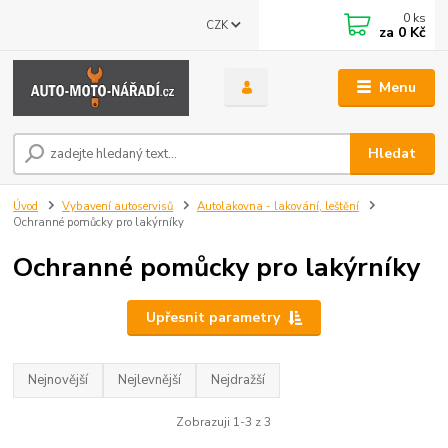
0
ks
CZK
za
0 Kč
Menu
Hledat
Úvod
Vybavení autoservisů
Autolakovna - lakování, leštění
Ochranné pomůcky pro lakýrníky
Ochranné pomůcky pro lakýrníky
Upřesnit parametry
Nejnovější
Nejlevnější
Nejdražší
Zobrazuji 1-3 z 3