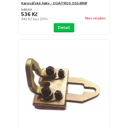
Karosářské háky - QUATROS QS14908
548 Kč
536 Kč
Není skladem
443 Kč
bez DPH
Detail