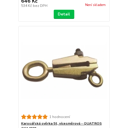
646 Kč
Není skladem
534 Kč
bez DPH
Detail
1 hodnocení
Karosářská svěrka 5t, vícesměrová - QUATROS