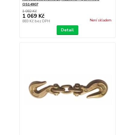
QS14907
1 082 Kč
1 069 Kč
Není skladem
883 Kč
bez DPH
Detail