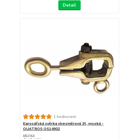
Detail
1 hodnocení
Karosářská svěrka vícesměrová 3t, vysoká -
QUATROS QS14902
657 Kč