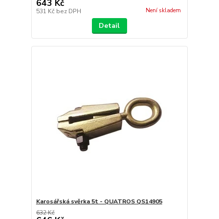
643 Kč
Není skladem
531 Kč
bez DPH
Detail
Karosářská svěrka 5t - QUATROS QS14905
632 Kč