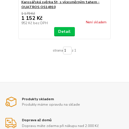
Karosářská svěrka 5t, s vícesměrným tahem -
QUATROS QS14910
1 179 Kč
1 152 Kč
Není skladem
952 Kč
bez DPH
Detail
strana
z 1
Produkty skladem
Produkty máme opravdu na sklade
Doprava až domů
Dopravu máte zdarma při nákupu nad 2.000 Kč