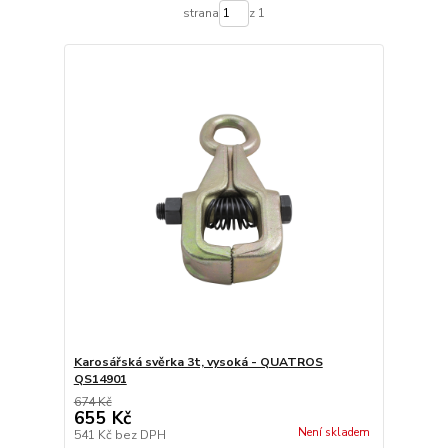
strana
z 1
Karosářská svěrka 3t, vysoká - QUATROS
QS14901
674 Kč
655 Kč
Není skladem
541 Kč
bez DPH