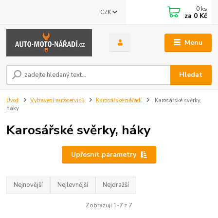
0
ks
CZK
za
0 Kč
Menu
Hledat
Úvod
Vybavení autoservisů
Karosářské nářadí
Karosářské svěrky,
háky
Karosářské svěrky, háky
Upřesnit parametry
Nejnovější
Nejlevnější
Nejdražší
Zobrazuji 1-7 z 7