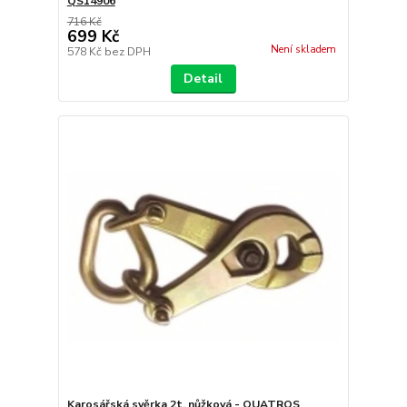
QS14906
716 Kč
699 Kč
Není skladem
578 Kč
bez DPH
Detail
Karosářská svěrka 2t, nůžková - QUATROS