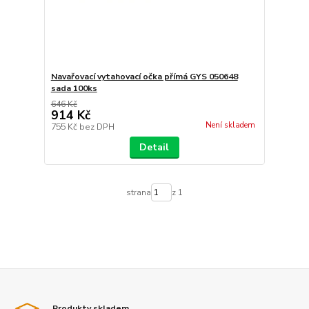
Navařovací vytahovací očka přímá GYS 050648
sada 100ks
646 Kč
914 Kč
Není skladem
755 Kč
bez DPH
Detail
strana
z 1
Produkty skladem