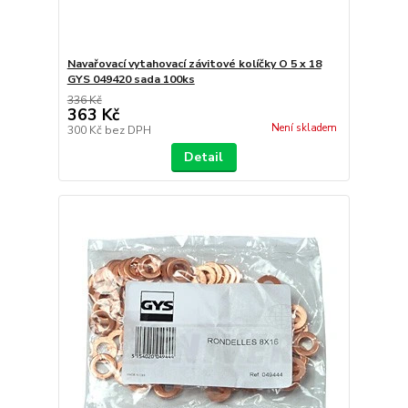
Navařovací vytahovací závitové kolíčky O 5 x 18
GYS 049420 sada 100ks
336 Kč
363 Kč
Není skladem
300 Kč
bez DPH
Detail