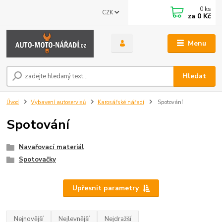
0
ks
CZK
za
0 Kč
Menu
Hledat
Úvod
Vybavení autoservisů
Karosářské nářadí
Spotování
Spotování
Navařovací materiál
Spotovačky
Upřesnit parametry
Nejnovější
Nejlevnější
Nejdražší