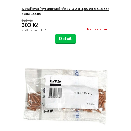
Navařovací vytahovací hřeby O 3 x 4,50 GYS 049352
sada 100ks
121 Kč
303 Kč
Není skladem
250 Kč
bez DPH
Detail