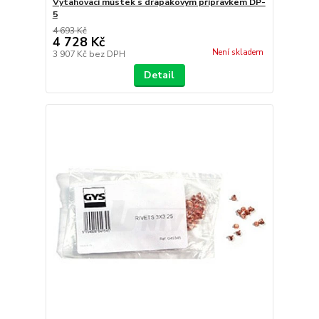
Vytahovací můstek s drapákovým přípravkem DP-
5
4 693 Kč
4 728 Kč
Není skladem
3 907 Kč
bez DPH
Detail