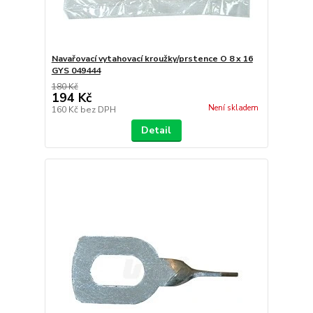
Navařovací vytahovací kroužky/prstence O 8 x 16
GYS 049444
180 Kč
194 Kč
Není skladem
160 Kč
bez DPH
Detail