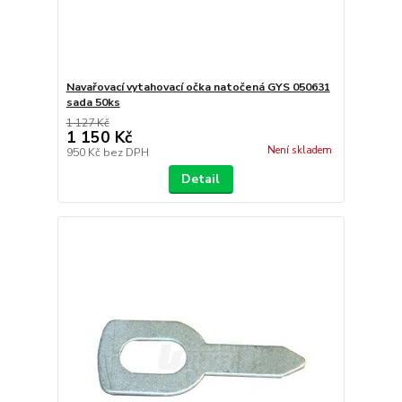
Navařovací vytahovací očka natočená GYS 050631
sada 50ks
1 127 Kč
1 150 Kč
Není skladem
950 Kč
bez DPH
Detail