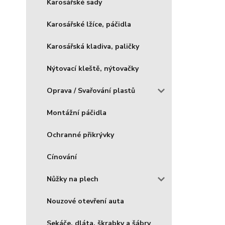
Karosářské sady
Karosářské lžíce, páčidla
Karosářská kladiva, paličky
Nýtovací kleště, nýtovačky
Oprava / Svařování plastů
Montážní páčidla
Ochranné přikrývky
Cínování
Nůžky na plech
Nouzové otevření auta
Sekáče, dláta, škrabky a šábry