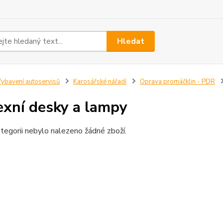
Hledat
ybavení autoservisů
Karosářské nářadí
Oprava promáčklin - PDR
exní desky a lampy
tegorii nebylo nalezeno žádné zboží.