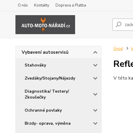
O nás
Kontakty
Doprava a Platba
Úvod
V
Vybavení autoservisů
Refl
Stahováky
V této ka
Zvedáky/Stojany/Nájezdy
Diagnostika/ Testery/
Zkoušečky
Ochranné povlaky
Brzdy- oprava, výměna