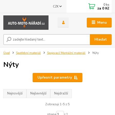
0
ks
CZK
za
0 Kč
Menu
Hledat
Úvod
Spotřební materiál
Spojovací/ Montážní materiál
Nýty
Nýty
Upřesnit parametry
Nejnovější
Nejlevnější
Nejdražší
Zobrazuji 1-5 z 5
strana
z 1