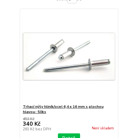
Trhací nýty hliník/ocel 6,4 x 16 mm s plochou
hlavou- 50ks
453 Kč
340 Kč
Není skladem
281 Kč
bez DPH