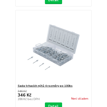
Detail
Sada trhacích nýtů 4 rozměry po 100ks
346 Kč
346 Kč
Není skladem
286 Kč
bez DPH
Detail