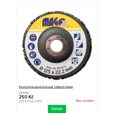
Porézní brusný kotouč 125x22,2mm
237 Kč
250 Kč
Není skladem
207 Kč
bez DPH
Detail