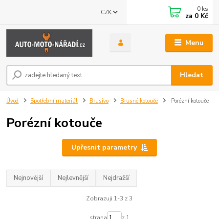
0
ks
CZK
za
0 Kč
Menu
Hledat
Úvod
Spotřební materiál
Brusivo
Brusné kotouče
Porézní kotouče
Porézní kotouče
Upřesnit parametry
Nejnovější
Nejlevnější
Nejdražší
Zobrazuji 1-3 z 3
strana
z 1