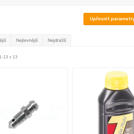
Upřesnit parametr
jší
Nejlevnější
Nejdražší
1-13 z 13