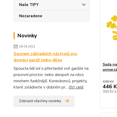
Naše TIPY
Nezaradene
Novinky
06.04.2021
Seznam základních nástrojů pro
domácí garáž nebo dílnu
Sada na
Spousta lidí sní o přestavbě své garáže na
univerzá
pracovní prostor, nebo alespoň na něco
mnohem funkčnější. Koneckonců, projekty,
498 Kč
446 K
které zvládnete v dobrém pr...
číst celé
369 Kč
b
Zobrazit všechny novinky