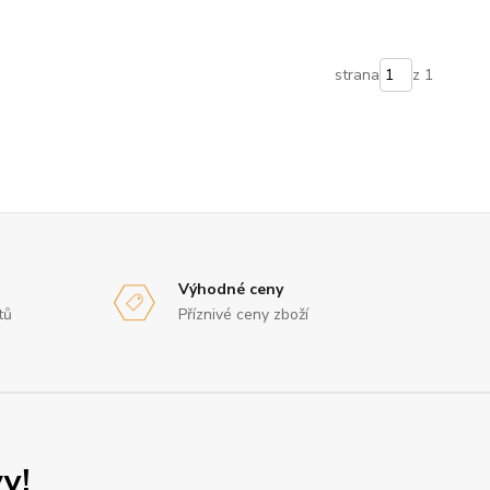
strana
z 1
Výhodné ceny
tů
Příznivé ceny zboží
y!