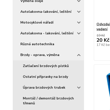
Výměna oleje
Autolakovna-lakování, leštění
Motocyklové nářadí
Odvzduš
vedení
Autolakovna - lakování, leštění
19 Kč
20 Kč
Různá autotechnika
17 Kč
be
Brzdy - oprava, výměna
Zatlačení brzdových pístků
Ostatní přípravky na brzdy
Úprava brzdových trubek
Montáž / demontáž brzdových
třmenů