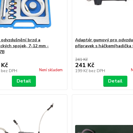
a odvzdušnění brzd a
Adaptér gumový pro odvzdu
ických spojek, 7-12 mm -
přípravek s háčkem(hadička
7B
241 Kč
 Kč
241 Kč
Není skladem
N
č
bez DPH
199 Kč
bez DPH
Detail
Detail