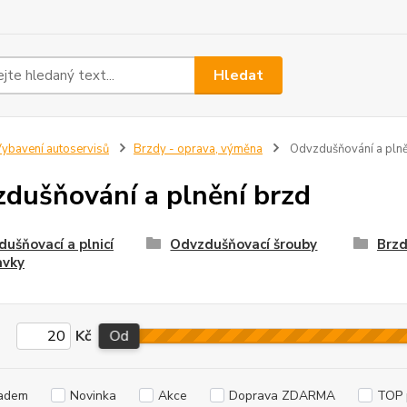
Hledat
ybavení autoservisů
Brzdy - oprava, výměna
Odvzdušňování a plně
dušňování a plnění brzd
ušňovací a plnicí
Odvzdušňovací šrouby
Brzd
avky
Kč
Od
adem
Novinka
Akce
Doprava ZDARMA
TOP 