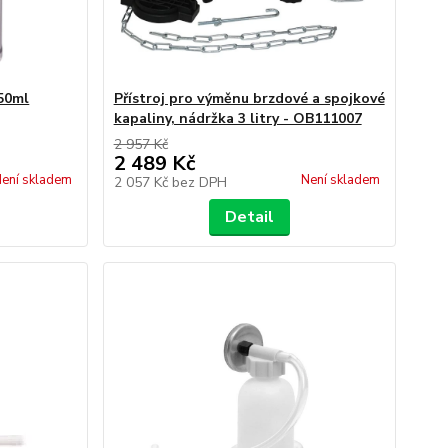
50ml
Přístroj pro výměnu brzdové a spojkové
kapaliny, nádržka 3 litry - OB111007
2 957 Kč
2 489 Kč
ení skladem
Není skladem
2 057 Kč
bez DPH
Detail