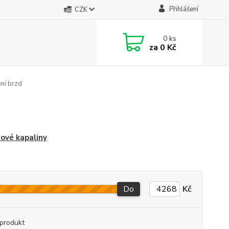
Přihlášení
CZK
0
ks
za
0 Kč
ní brzd
ové kapaliny
Do
Kč
produkt