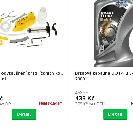
 odvzdušnění brzd jízdních kol,
Brzdová kapalina DOT4, 1 l
lní
20001
456 Kč
č
433 Kč
Není skladem
N
ez DPH
358 Kč
bez DPH
Detail
Detail