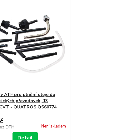
y ATF pro plnění oleje do
ických převodovek, 13
,CVT - QUATROS QS60774
č
Není skladem
ez DPH
Detail