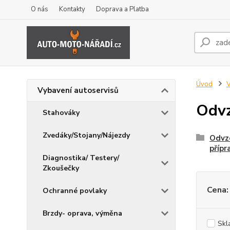
O nás
Kontakty
Doprava a Platba
Úvod
V
Vybavení autoservisů
Odvz
Stahováky
Zvedáky/Stojany/Nájezdy
Odvzd
přípr
Diagnostika/ Testery/
Zkoušečky
Cena:
Ochranné povlaky
Brzdy- oprava, výměna
Skl