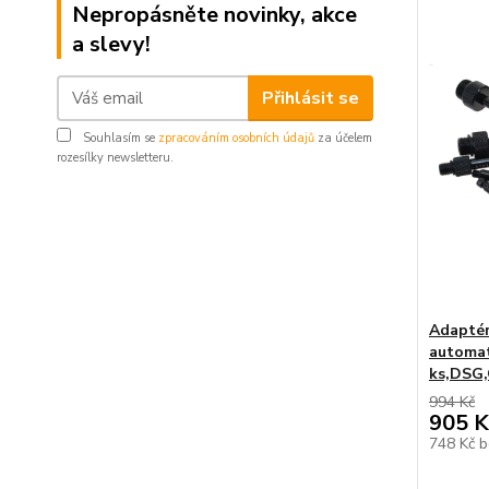
Nepropásněte novinky, akce
a slevy!
Přihlásit se
Souhlasím se
zpracováním osobních údajů
za účelem
rozesílky newsletteru.
Adaptér
automat
ks,DSG
994 Kč
905 K
748 Kč
b