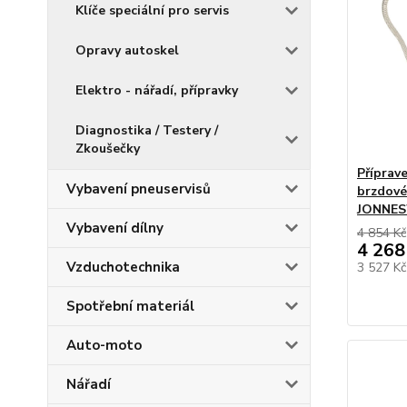
Klíče speciální pro servis
Opravy autoskel
Elektro - nářadí, přípravky
Diagnostika / Testery /
Zkoušečky
Příprav
Vybavení pneuservisů
brzdové 
JONNES
Vybavení dílny
4 854 Kč
4 268
Vzduchotechnika
3 527 K
Spotřební materiál
Auto-moto
Nářadí