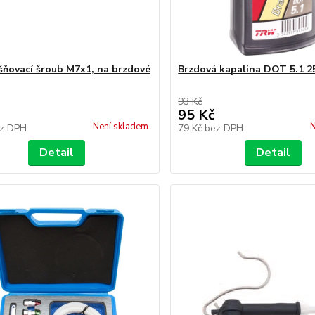
ňovací šroub M7x1, na brzdové
Brzdová kapalina DOT 5.1 2
93 Kč
95 Kč
Není skladem
N
z DPH
79 Kč
bez DPH
Detail
Detail