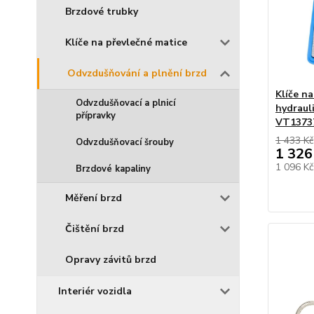
Brzdové trubky
Klíče na převlečné matice
Odvzdušňování a plnění brzd
Klíče n
Odvzdušňovací a plnicí
hydraul
přípravky
VT1373
1 433 Kč
Odvzdušňovací šrouby
1 326
1 096 K
Brzdové kapaliny
Měření brzd
Čištění brzd
Opravy závitů brzd
Interiér vozidla