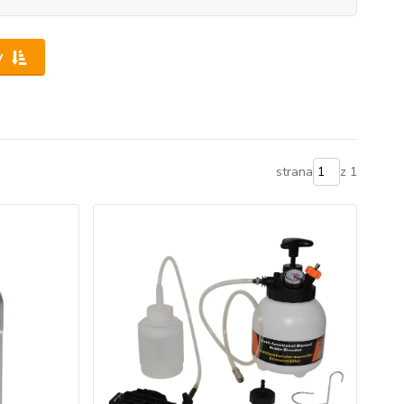
y
strana
z 1