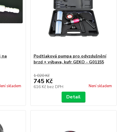
j na
Podtlaková pumpa pro odvzdušnění
brzd + výbava, kufr GEKO - G01155
1 020 Kč
745 Kč
ení skladem
Není skladem
616 Kč
bez DPH
Detail