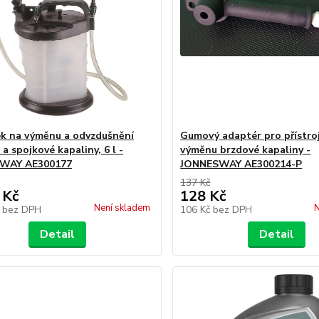
ek na výměnu a odvzdušnění
Gumový adaptér pro přístro
a spojkové kapaliny, 6 l -
výměnu brzdové kapaliny -
WAY AE300177
JONNESWAY AE300214-P
137 Kč
 Kč
128 Kč
Není skladem
N
č
bez DPH
106 Kč
bez DPH
Detail
Detail