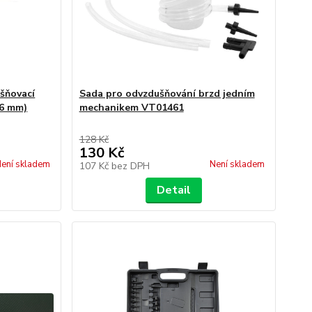
šňovací
Sada pro odvzdušňování brzd jedním
 6 mm)
mechanikem VT01461
128 Kč
130 Kč
ení skladem
Není skladem
107 Kč
bez DPH
Detail