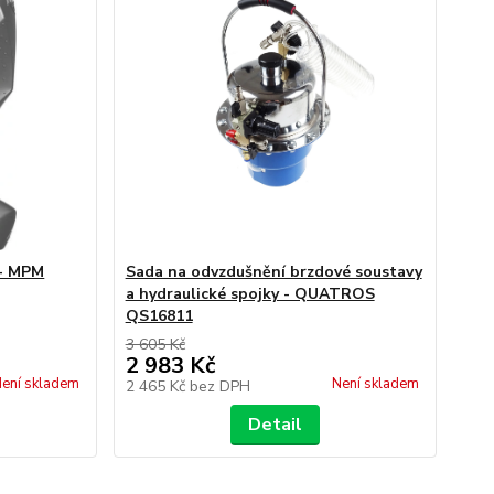
 - MPM
Sada na odvzdušnění brzdové soustavy
a hydraulické spojky - QUATROS
QS16811
3 605 Kč
2 983 Kč
ení skladem
Není skladem
2 465 Kč
bez DPH
Detail