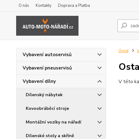
O nás
Kontakty
Doprava a Platba
Úvod
V
Vybavení autoservisů
Osta
Vybavení pneuservisů
Vybavení dílny
V této ka
Dílenský nábytek
Kovoobráběcí stroje
Montážní vozíky na nářadí
Dílenské stoly a skříně