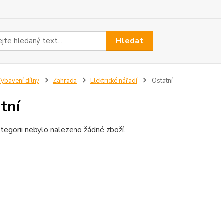
Hledat
ybavení dílny
Zahrada
Elektrické nářadí
Ostatní
tní
tegorii nebylo nalezeno žádné zboží.