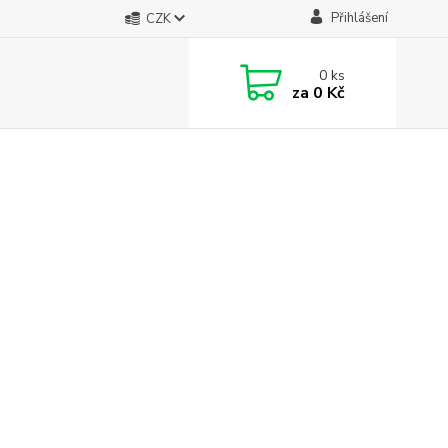
Přihlášení
CZK
0
ks
za
0 Kč