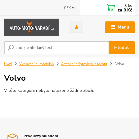
0
ks
CZK
za
0 Kč
Menu
Hledat
Úvod
Vybavení autoservisů
Aretační přípravky/Časování
Volvo
Volvo
V této kategorii nebylo nalezeno žádné zboží.
Produkty skladem