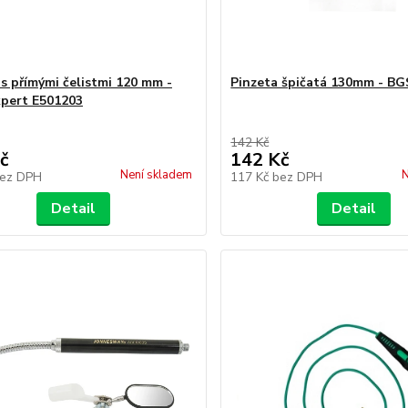
 s přímými čelistmi 120 mm -
Pinzeta špičatá 130mm - BG
pert E501203
142 Kč
č
142 Kč
Není skladem
N
ez DPH
117 Kč
bez DPH
Detail
Detail