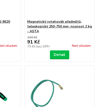
S 8620
Magnetický vytahovák předmětů,
teleskopický 250-750 mm, nosnost 2 kg
- ASTA
140 Kč
91 Kč
ení skladem
Není skladem
75 Kč
bez DPH
Detail