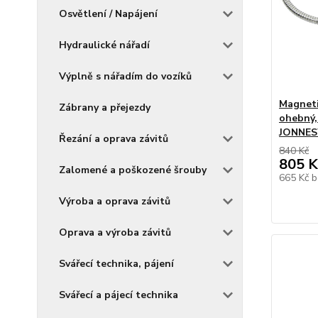
Osvětlení / Napájení
Hydraulické nářadí
Výplně s nářadím do vozíků
Magneti
Zábrany a přejezdy
ohebný,
JONNES
Řezání a oprava závitů
840 Kč
805 K
Zalomené a poškozené šrouby
665 Kč
b
Výroba a oprava závitů
Oprava a výroba závitů
Svářecí technika, pájení
Svářecí a pájecí technika