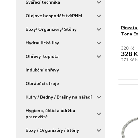
Svářecí technika
Olejové hospodářství/PHM
Pinzeta
Boxy/ Organizéry/ Stěny
Tona Ex
Hydraulické lisy
320 Kč
328 K
Ohřevy, topidla
271 Kč
b
Indukční ohřevy
Obráběcí stroje
Kufry / Bedny / Brašny na nářadí
Hygiena, úklid a údržba
pracoviště
Boxy / Organizéry / Stěny