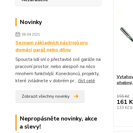
Novinky
06.04.2021
Seznam základních nástrojů pro
domácí garáž nebo dílnu
Spousta lidí sní o přestavbě své garáže na
pracovní prostor, nebo alespoň na něco
mnohem funkčnější. Koneckonců, projekty,
Vytahov
které zvládnete v dobrém pr...
číst celé
ohebný,
Zobrazit všechny novinky
155 Kč
161 K
133 Kč
b
Nepropásněte novinky, akce
a slevy!