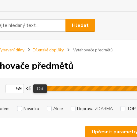
Hledat
ybavení dílny
Dílenské doplňky
Vytahovače předmětů
hovače předmětů
Kč
Od
adem
Novinka
Akce
Doprava ZDARMA
TOP 
Upřesnit parametr