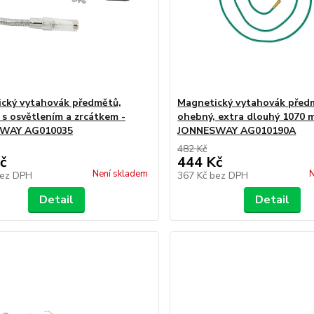
cký vytahovák předmětů,
Magnetický vytahovák před
 s osvětlením a zrcátkem -
ohebný, extra dlouhý 1070 
WAY AG010035
JONNESWAY AG010190A
482 Kč
č
444 Kč
Není skladem
N
ez DPH
367 Kč
bez DPH
Detail
Detail