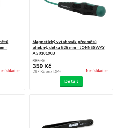
mětů
Magnetický vytahovák předmětů
mm -
ohebný, délka 525 mm - JONNESWAY
AG010190B
385 Kč
359 Kč
ení skladem
Není skladem
297 Kč
bez DPH
Detail