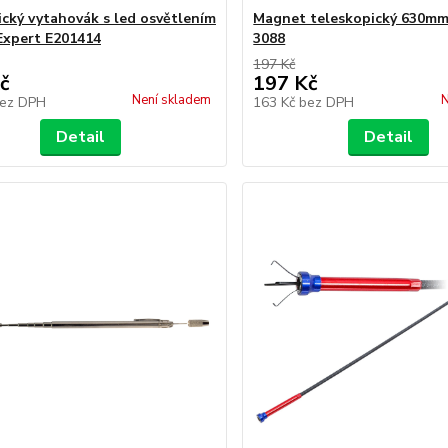
cký vytahovák s led osvětlením
Magnet teleskopický 630mm
Expert E201414
3088
197 Kč
č
197 Kč
Není skladem
N
ez DPH
163 Kč
bez DPH
Detail
Detail