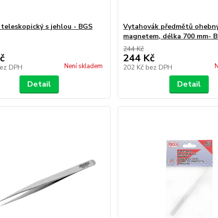
teleskopický s jehlou - BGS
Vytahovák předmětů ohebný
magnetem, délka 700 mm- 
244 Kč
č
244 Kč
Není skladem
N
ez DPH
202 Kč
bez DPH
Detail
Detail