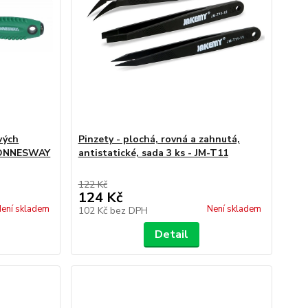
vých
Pinzety - plochá, rovná a zahnutá,
 JONNESWAY
antistatické, sada 3 ks - JM-T11
122 Kč
124 Kč
ení skladem
Není skladem
102 Kč
bez DPH
Detail