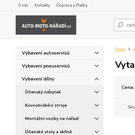
O nás
Kontakty
Doprava a Platba
Úvod
V
Vybavení autoservisů
Vyta
Vybavení pneuservisů
Vybavení dílny
Cena:
Dílenský nábytek
Kovoobráběcí stroje
Skl
Montážní vozíky na nářadí
Dílenské stoly a skříně