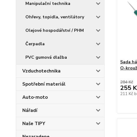
Manipulační technika
Ohřevy, topidla, ventilátory
Olejové hospodářství / PHM
Čerpadla
PVC gumová dlažba
Sada há
O-krou
Vzduchotechnika
284 Kč
Spotřební materiál
255 K
211 Kč
b
Auto-moto
Nářadí
Naše TIPY
Nezaradene