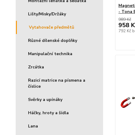
Montážní lehátka a sedátka
Magneti
- Tona 
Lišty/Misky/Držáky
989 Kč
958 K
Vytahovače předmětů
792 Kč
b
Různé dílenské doplňky
Manipulační technika
Zrcátka
Razicí matrice na písmena a
číslice
Svěrky a upínáky
Háčky, hroty a šídla
Lana