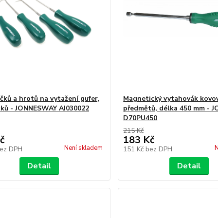
čků a hrotů na vytažení gufer,
Magnetický vytahovák kovo
žků - JONNESWAY AI030022
předmětů, délka 450 mm -
D70PU450
215 Kč
č
183 Kč
Není skladem
N
ez DPH
151 Kč
bez DPH
Detail
Detail