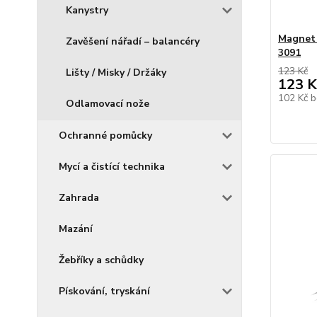
Kanystry
Magnet 
Zavěšení nářadí – balancéry
3091
123 Kč
Lišty / Misky / Držáky
123 K
102 Kč
b
Odlamovací nože
Ochranné pomůcky
Mycí a čistící technika
Zahrada
Mazání
Žebříky a schůdky
Pískování, tryskání