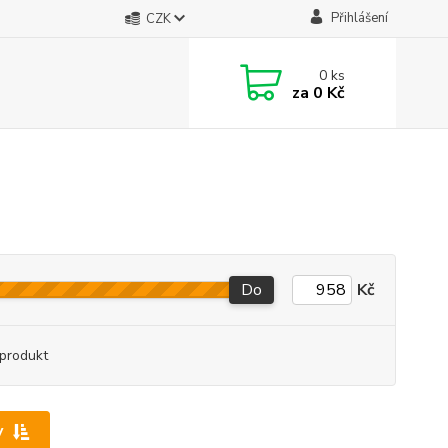
Přihlášení
CZK
0
ks
za
0 Kč
Do
Kč
produkt
y