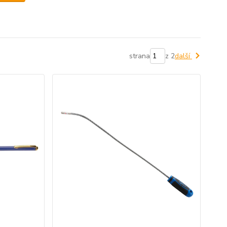
strana
z 2
další