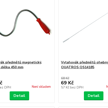
ák předmětů magnetický,
Vytahovák předmětů ohebný
 délka 450 mm
QUATROS QS14185
68 Kč
č
69 Kč
Není skladem
N
ez DPH
57 Kč
bez DPH
Detail
Detail