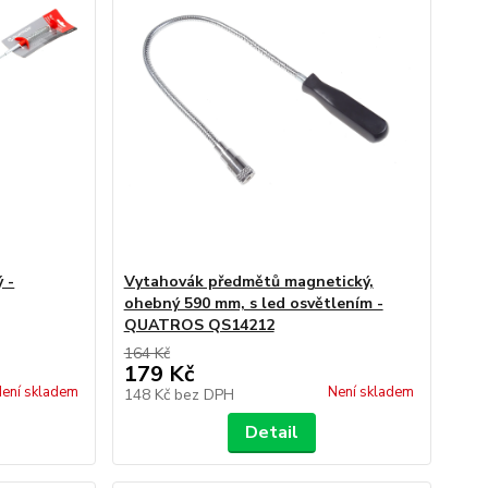
 -
Vytahovák předmětů magnetický,
ohebný 590 mm, s led osvětlením -
QUATROS QS14212
164 Kč
179 Kč
ení skladem
Není skladem
148 Kč
bez DPH
Detail