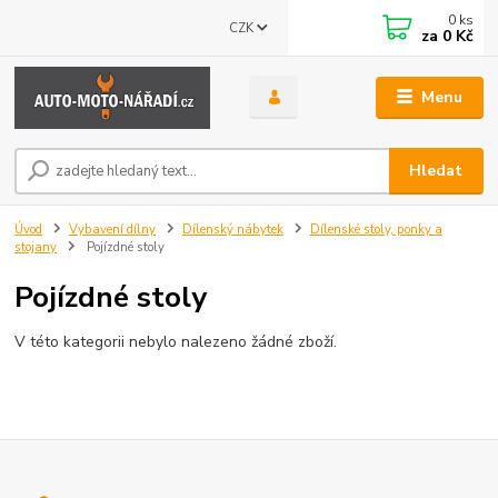
0
ks
CZK
za
0 Kč
Menu
Hledat
Úvod
Vybavení dílny
Dílenský nábytek
Dílenské stoly, ponky a
stojany
Pojízdné stoly
Pojízdné stoly
V této kategorii nebylo nalezeno žádné zboží.