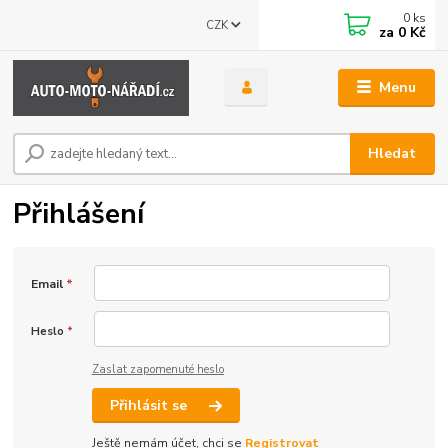
0
ks
CZK
za
0 Kč
Menu
Hledat
Přihlášení
Email
*
Heslo
*
Zaslat zapomenuté heslo
Přihlásit se
Ještě nemám účet, chci se
Registrovat