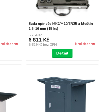
Sada upínače MK2/M10/ER25 a kleštin
1,5-16 mm (15 ks)
6 764 Kč
6 811 Kč
ení skladem
Není skladem
5 629 Kč
bez DPH
Detail