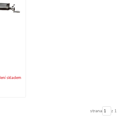
ení skladem
strana
z 1