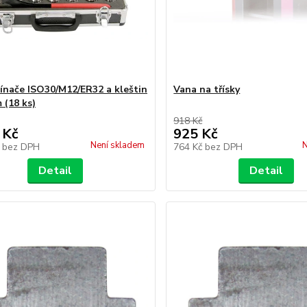
ínače ISO30/M12/ER32 a kleštin
Vana na třísky
 (18 ks)
918 Kč
 Kč
925 Kč
Není skladem
N
č
bez DPH
764 Kč
bez DPH
Detail
Detail