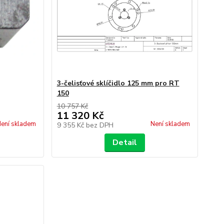
3-čelisťové sklíčidlo 125 mm pro RT
150
10 757 Kč
11 320 Kč
ení skladem
Není skladem
9 355 Kč
bez DPH
Detail