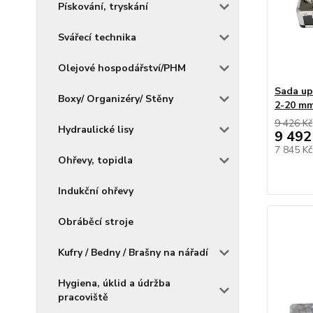
Pískování, tryskání
Svářecí technika
Olejové hospodářství/PHM
Sada up
Boxy/ Organizéry/ Stěny
2-20 mm
9 426 Kč
Hydraulické lisy
9 492
7 845 K
Ohřevy, topidla
Indukční ohřevy
Obráběcí stroje
Kufry / Bedny / Brašny na nářadí
Hygiena, úklid a údržba
pracoviště