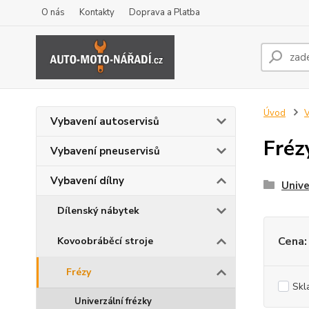
O nás
Kontakty
Doprava a Platba
Úvod
V
Vybavení autoservisů
Fréz
Vybavení pneuservisů
Vybavení dílny
Unive
Dílenský nábytek
Cena:
Kovoobráběcí stroje
Frézy
Skl
Univerzální frézky