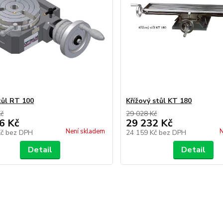
tůl RT 100
Křížový stůl KT 180
Kč
29 028 Kč
6 Kč
29 232 Kč
Není skladem
N
Kč
bez DPH
24 159 Kč
bez DPH
Detail
Detail