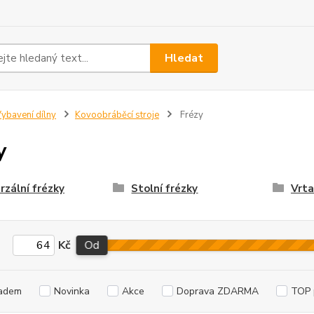
Hledat
ybavení dílny
Kovoobráběcí stroje
Frézy
y
rzální frézky
Stolní frézky
Vrta
Kč
Od
adem
Novinka
Akce
Doprava ZDARMA
TOP 