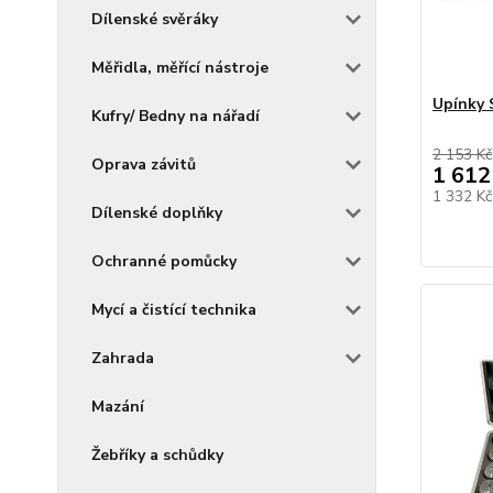
Dílenské svěráky
Měřidla, měřící nástroje
Upínky 
Kufry/ Bedny na nářadí
2 153 Kč
Oprava závitů
1 612
1 332 K
Dílenské doplňky
Ochranné pomůcky
Mycí a čistící technika
Zahrada
Mazání
Žebříky a schůdky