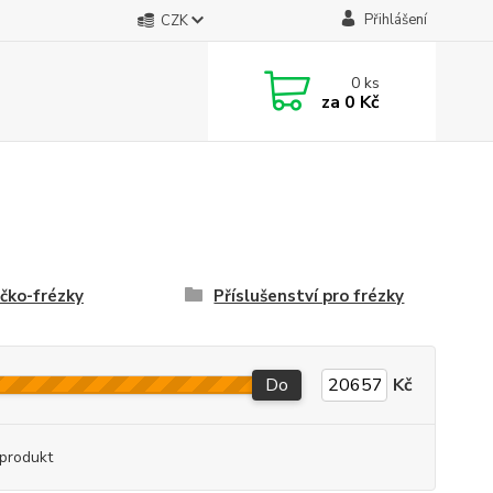
Přihlášení
CZK
0
ks
za
0 Kč
čko-frézky
Příslušenství pro frézky
Do
Kč
produkt