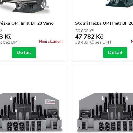
frézka OPTImill BF 20 Vario
Stolní frézka OPTImill BF 20
Kč
56 856 Kč
3 Kč
47 782 Kč
Není skladem
N
Kč
bez DPH
39 489 Kč
bez DPH
Detail
Detail