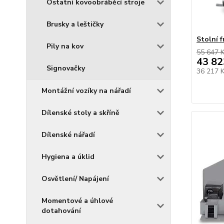
Ostatní kovoobráběcí stroje
Brusky a leštičky
Stolní 
Pily na kov
55 647 
43 82
Signovačky
36 217 
Montážní vozíky na nářadí
Dílenské stoly a skříně
Dílenské nářadí
Hygiena a úklid
Osvětlení/ Napájení
Momentové a úhlové
dotahování