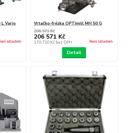
 L Vario
Vrtačko-frézka OPTImill MH 50 G
206 571 Kč
206 571 Kč
ení skladem
Není skladem
170 720 Kč
bez DPH
Detail