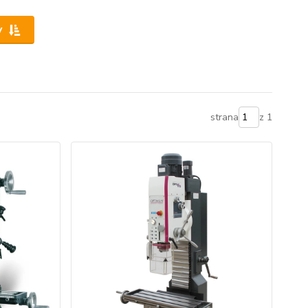
y
strana
z 1