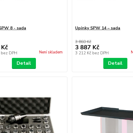
SPW 8 - sada
Upínky SPW 14 – sada
3 860 Kč
 Kč
3 887 Kč
Není skladem
N
č
bez DPH
3 212 Kč
bez DPH
Detail
Detail