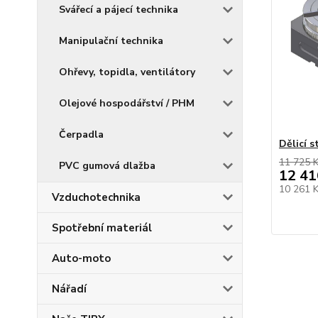
Svářecí a pájecí technika
Manipulační technika
Ohřevy, topidla, ventilátory
Olejové hospodářství / PHM
Čerpadla
Dělicí s
11 725 
PVC gumová dlažba
12 41
10 261 
Vzduchotechnika
Spotřební materiál
Auto-moto
Nářadí