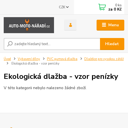
0
ks
CZK
za
0 Kč
Menu
Hledat
Úvod
Vybavení dílny
PVC gumová dlažba
Dlaždice pro vysokou zátěž
Ekologická dlažba - vzor penízky
Ekologická dlažba - vzor penízky
V této kategorii nebylo nalezeno žádné zboží.