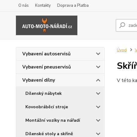
O nás
Kontakty
Doprava a Platba
Úvod
V
Vybavení autoservisů
Skř
Vybavení pneuservisů
Vybavení dílny
V této ka
Dílenský nábytek
Kovoobráběcí stroje
Montážní vozíky na nářadí
Dílenské stoly a skříně