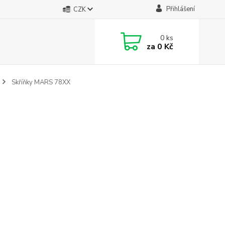
Přihlášení
CZK
0
ks
za
0 Kč
Skříňky MARS 78XX