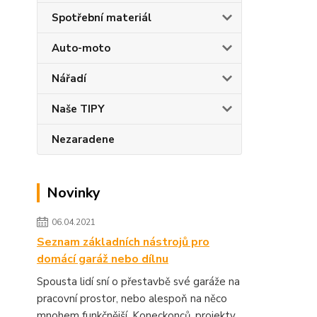
Spotřební materiál
Auto-moto
Nářadí
Naše TIPY
Nezaradene
Novinky
06.04.2021
Seznam základních nástrojů pro
domácí garáž nebo dílnu
Spousta lidí sní o přestavbě své garáže na
pracovní prostor, nebo alespoň na něco
mnohem funkčnější. Koneckonců, projekty,