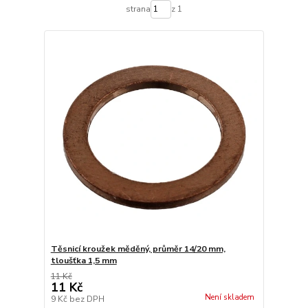
strana
z 1
Těsnicí kroužek měděný, průměr 14/20 mm,
tloušťka 1,5 mm
11 Kč
11 Kč
Není skladem
9 Kč
bez DPH