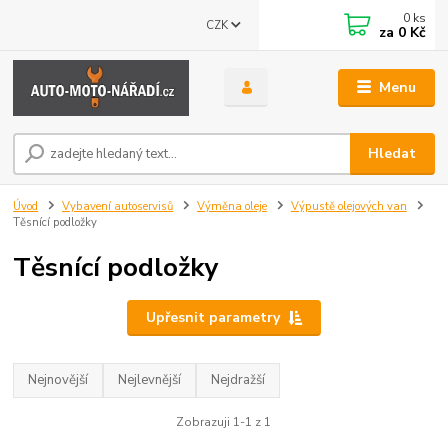
0
ks
CZK
za
0 Kč
Menu
Hledat
Úvod
Vybavení autoservisů
Výměna oleje
Výpustě olejových van
Těsnící podložky
Těsnící podložky
Upřesnit parametry
Nejnovější
Nejlevnější
Nejdražší
Zobrazuji 1-1 z 1