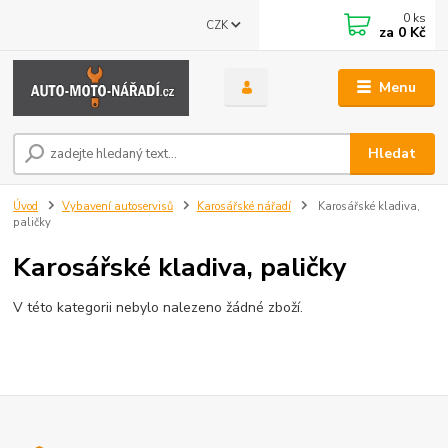
0
ks
CZK
za
0 Kč
Menu
Hledat
Úvod
Vybavení autoservisů
Karosářské nářadí
Karosářské kladiva,
paličky
Karosářské kladiva, paličky
V této kategorii nebylo nalezeno žádné zboží.