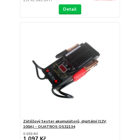
Detail
Zátěžový tester akumulátorů, digitální (12V,
100A) - QUATROS QS32134
1 151 Kč
1 097 Kč