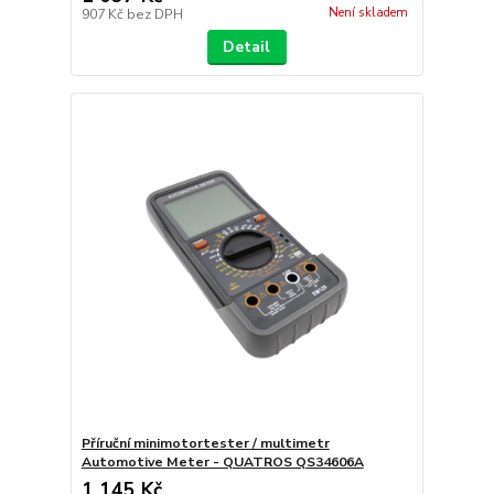
Není skladem
907 Kč
bez DPH
Detail
Příruční minimotortester / multimetr
Automotive Meter - QUATROS QS34606A
1 145 Kč