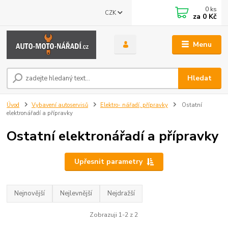
0
ks
CZK
za
0 Kč
Menu
Hledat
Úvod
Vybavení autoservisů
Elektro- nářadí, přípravky
Ostatní
elektronářadí a přípravky
Ostatní elektronářadí a přípravky
Upřesnit parametry
Nejnovější
Nejlevnější
Nejdražší
Zobrazuji 1-2 z 2