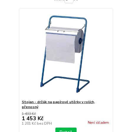
Stojan - držák na papírové utěrky v rolích,
přenosný
1 433 Kč
1 453 Kč
Není skladem
1 201 Kč
bez DPH