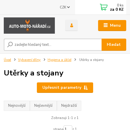
0
ks
CZK
za
0 Kč
Menu
Hledat
Úvod
Vybavení dílny
Hygiena a úklid
Utěrky a stojany
Utěrky a stojany
Upřesnit parametry
Nejnovější
Nejlevnější
Nejdražší
Zobrazuji 1-1 z 1
strana
z 1