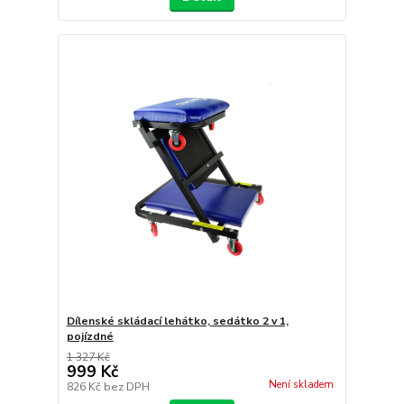
Dílenské skládací lehátko, sedátko 2 v 1,
pojízdné
1 327 Kč
999 Kč
Není skladem
826 Kč
bez DPH