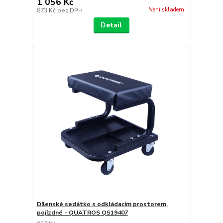
1 056 Kč
Není skladem
873 Kč
bez DPH
Detail
Dílenské sedátko s odkládacím prostorem,
pojízdné - QUATROS QS19407