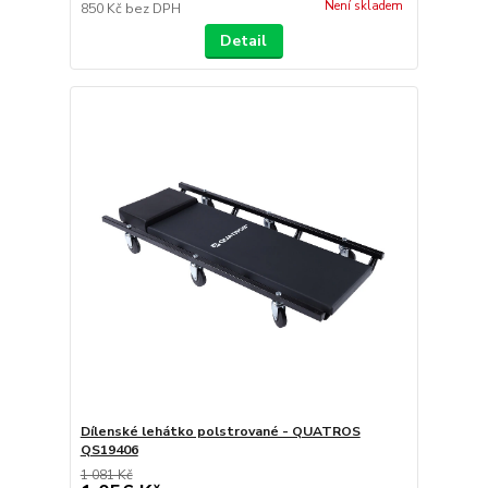
Není skladem
850 Kč
bez DPH
Detail
Dílenské lehátko polstrované - QUATROS
QS19406
1 081 Kč