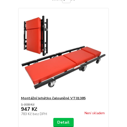
Montážní lehátko čalouněné VT01385
1 308 Kč
947 Kč
Není skladem
783 Kč
bez DPH
Detail