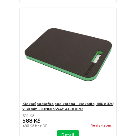
Klekací podložka pod kolena - klekadlo, 480 x 320
x 30 mm - JONNESWAY AG010193
631 Kč
588 Kč
Není skladem
486 Kč
bez DPH
Detail