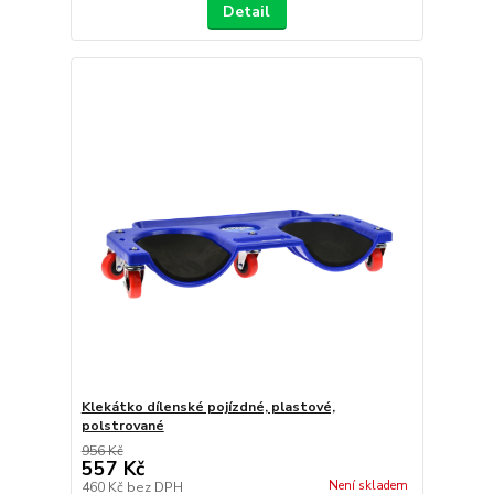
Detail
Klekátko dílenské pojízdné, plastové,
polstrované
956 Kč
557 Kč
Není skladem
460 Kč
bez DPH