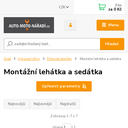
0
ks
CZK
za
0 Kč
Menu
Hledat
Úvod
Vybavení dílny
Dílenské doplňky
Montážní lehátka a sedátka
Montážní lehátka a sedátka
Upřesnit parametry
Nejnovější
Nejlevnější
Nejdražší
Zobrazuji 1-7 z 7
strana
z 1