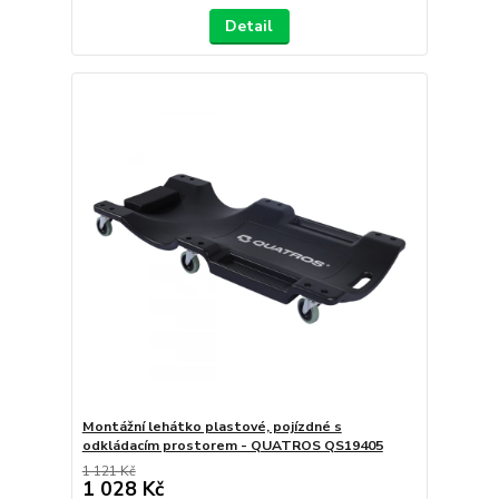
Detail
Montážní lehátko plastové, pojízdné s
odkládacím prostorem - QUATROS QS19405
1 121 Kč
1 028 Kč