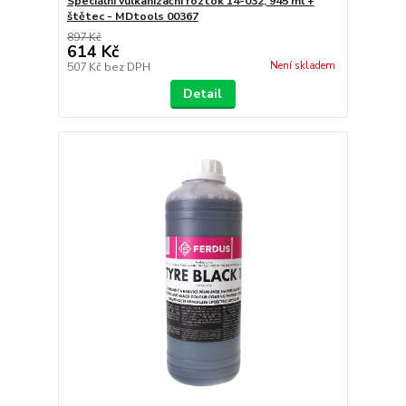
Speciální vulkanizační roztok 14-032, 945 ml +
štětec - MDtools 00367
897 Kč
614 Kč
Není skladem
507 Kč
bez DPH
Detail