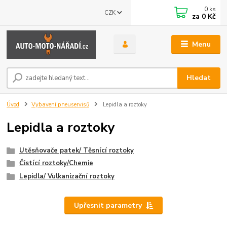
0
ks
CZK
za
0 Kč
Menu
Hledat
Úvod
Vybavení pneuservisů
Lepidla a roztoky
Lepidla a roztoky
Utěsňovače patek/ Těsnící roztoky
Čistící roztoky/Chemie
Lepidla/ Vulkanizační roztoky
Upřesnit parametry